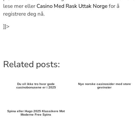
lese mer eller
Casino Med Rask Uttak Norge
for å
registrere deg nå.
]]>
Related posts:
Du vil ikke tro hvor gode
Nye norske casinosider med store
casinobonusene er i 2025
gevinster
Spina eller Hugo 2025 Klassikere Mot
Moderne Free Spins