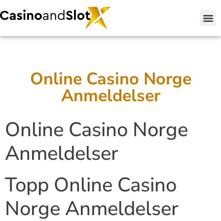
Online Casino Norge
Anmeldelser
Online Casino Norge
Anmeldelser
Topp Online Casino
Norge Anmeldelser