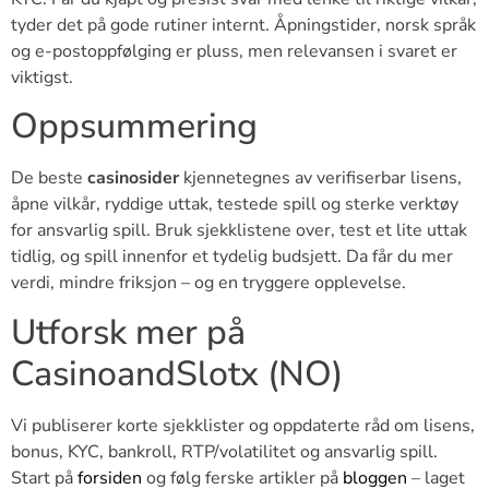
tyder det på gode rutiner internt. Åpningstider, norsk språk
og e-postoppfølging er pluss, men relevansen i svaret er
viktigst.
Oppsummering
De beste
casinosider
kjennetegnes av verifiserbar lisens,
åpne vilkår, ryddige uttak, testede spill og sterke verktøy
for ansvarlig spill. Bruk sjekklistene over, test et lite uttak
tidlig, og spill innenfor et tydelig budsjett. Da får du mer
verdi, mindre friksjon – og en tryggere opplevelse.
Utforsk mer på
CasinoandSlotx (NO)
Vi publiserer korte sjekklister og oppdaterte råd om lisens,
bonus, KYC, bankroll, RTP/volatilitet og ansvarlig spill.
Start på
forsiden
og følg ferske artikler på
bloggen
– laget