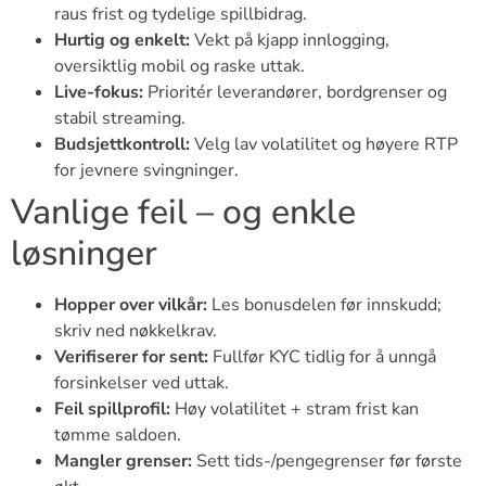
raus frist og tydelige spillbidrag.
Hurtig og enkelt:
Vekt på kjapp innlogging,
oversiktlig mobil og raske uttak.
Live-fokus:
Prioritér leverandører, bordgrenser og
stabil streaming.
Budsjettkontroll:
Velg lav volatilitet og høyere RTP
for jevnere svingninger.
Vanlige feil – og enkle
løsninger
Hopper over vilkår:
Les bonusdelen før innskudd;
skriv ned nøkkelkrav.
Verifiserer for sent:
Fullfør KYC tidlig for å unngå
forsinkelser ved uttak.
Feil spillprofil:
Høy volatilitet + stram frist kan
tømme saldoen.
Mangler grenser:
Sett tids-/pengegrenser før første