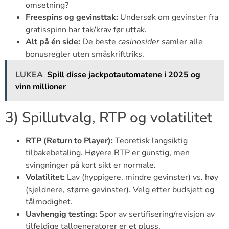
omsetning?
Freespins og gevinsttak:
Undersøk om gevinster fra
gratisspinn har tak/krav før uttak.
Alt på én side:
De beste
casinosider
samler alle
bonusregler uten småskrifttriks.
LUKEA
Spill disse jackpotautomatene i 2025 og
vinn millioner
3) Spillutvalg, RTP og volatilitet
RTP (Return to Player):
Teoretisk langsiktig
tilbakebetaling. Høyere RTP er gunstig, men
svingninger på kort sikt er normale.
Volatilitet:
Lav (hyppigere, mindre gevinster) vs. høy
(sjeldnere, større gevinster). Velg etter budsjett og
tålmodighet.
Uavhengig testing:
Spor av sertifisering/revisjon av
tilfeldige tallgeneratorer er et pluss.