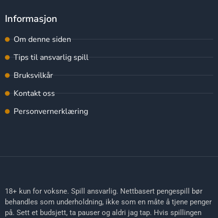
Informasjon
Om denne siden
Tips til ansvarlig spill
Bruksvilkår
Kontakt oss
Personvernerklæring
18+ kun for voksne. Spill ansvarlig. Nettbasert pengespill bør
behandles som underholdning, ikke som en måte å tjene penger
på. Sett et budsjett, ta pauser og aldri jag tap. Hvis spillingen