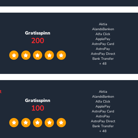
Aktia
AlandsBanken
Gratisspinn
Alfa Click
200
ApplePay
AstroPay Card
AstroPay
AstroPay Direct
Bank Transfer
+ 48
t
Aktia
AlandsBanken
Gratisspinn
Alfa Click
100
ApplePay
AstroPay Card
AstroPay
AstroPay Direct
Bank Transfer
+ 48