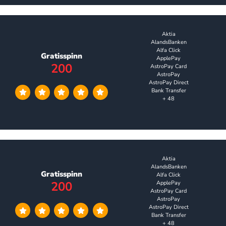
Aktia
AlandsBanken
Alfa Click
Gratisspinn
ApplePay
200
AstroPay Card
AstroPay
AstroPay Direct
Bank Transfer
+ 48
Aktia
AlandsBanken
Gratisspinn
Alfa Click
200
ApplePay
AstroPay Card
AstroPay
AstroPay Direct
Bank Transfer
+ 48