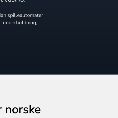
rdan spilleautomater
m underholdning,
r norske