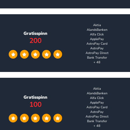
Aktia
AlandsBanken
Gratisspinn
Alfa Click
200
ApplePay
AstroPay Card
AstroPay
AstroPay Direct
Bank Transfer
+ 48
Aktia
AlandsBanken
Gratisspinn
Alfa Click
100
ApplePay
AstroPay Card
AstroPay
AstroPay Direct
Bank Transfer
+ 48