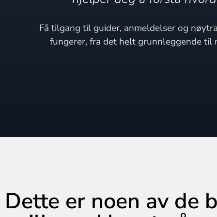
Få tilgang til guider, anmeldelser og nøyt
fungerer, fra det helt grunnleggende t
Dette er noen av de b