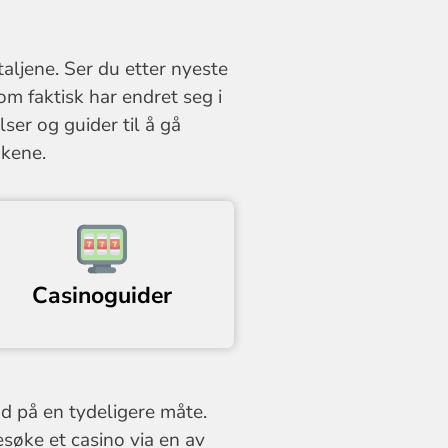
taljene. Ser du etter nyeste
om faktisk har endret seg i
ser og guider til å gå
nkene.
Casinoguider
d på en tydeligere måte.
esøke et casino via en av