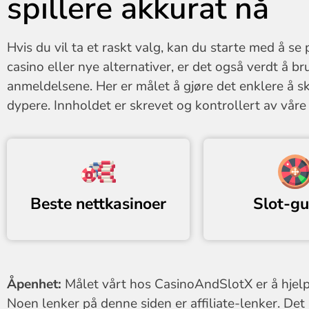
spillere akkurat nå
Hvis du vil ta et raskt valg, kan du starte med å se 
casino eller nye alternativer, er det også verdt å b
anmeldelsene. Her er målet å gjøre det enklere å sk
dypere. Innholdet er skrevet og kontrollert av våre 
Beste nettkasinoer
Slot-gu
Åpenhet:
Målet vårt hos CasinoAndSlotX er å hjelp
Noen lenker på denne siden er affiliate-lenker. Det 