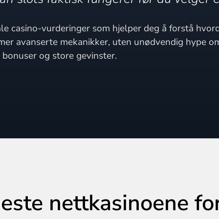
rale casino-vurderinger som hjelper deg å forstå hvo
il mer avanserte mekanikker, uten unødvendig hype o
bonuser og store gevinster.
este nettkasinoene fo