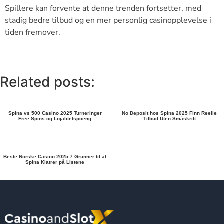
Spillere kan forvente at denne trenden fortsetter, med
stadig bedre tilbud og en mer personlig casinopplevelse i
tiden fremover.
Related posts:
Spina vs 500 Casino 2025 Turneringer
No Deposit hos Spina 2025 Finn Reelle
Free Spins og Lojalitetspoeng
Tilbud Uten Småskrift
Beste Norske Casino 2025 7 Grunner til at
Spina Klatrer på Listene