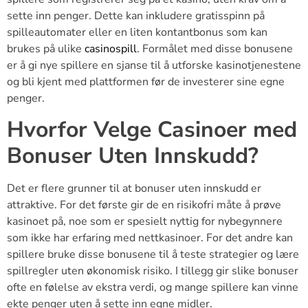
sette inn penger. Dette kan inkludere gratisspinn på
spilleautomater eller en liten kontantbonus som kan
brukes på ulike
casinospill
. Formålet med disse bonusene
er å gi nye spillere en sjanse til å utforske kasinotjenestene
og bli kjent med plattformen før de investerer sine egne
penger.
Hvorfor Velge Casinoer med
Bonuser Uten Innskudd?
Det er flere grunner til at bonuser uten innskudd er
attraktive. For det første gir de en risikofri måte å prøve
kasinoet på, noe som er spesielt nyttig for nybegynnere
som ikke har erfaring med nettkasinoer. For det andre kan
spillere bruke disse bonusene til å teste strategier og lære
spillregler uten økonomisk risiko. I tillegg gir slike bonuser
ofte en følelse av ekstra verdi, og mange spillere kan vinne
ekte penger uten å sette inn egne midler.