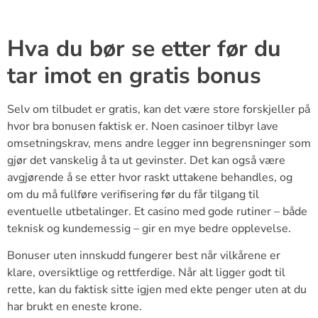
Hva du bør se etter før du
tar imot en gratis bonus
Selv om tilbudet er gratis, kan det være store forskjeller på
hvor bra bonusen faktisk er. Noen casinoer tilbyr lave
omsetningskrav, mens andre legger inn begrensninger som
gjør det vanskelig å ta ut gevinster. Det kan også være
avgjørende å se etter hvor raskt uttakene behandles, og
om du må fullføre verifisering før du får tilgang til
eventuelle utbetalinger. Et casino med gode rutiner – både
teknisk og kundemessig – gir en mye bedre opplevelse.
Bonuser uten innskudd fungerer best når vilkårene er
klare, oversiktlige og rettferdige. Når alt ligger godt til
rette, kan du faktisk sitte igjen med ekte penger uten at du
har brukt en eneste krone.