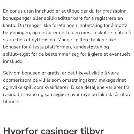
En bonus uten innskudd er et tilbud der du får gratisspinn,
bonuspenger eller spillkreditter bare for å registrere en
konto. Du trenger ikke foreta noen innbetaling for å motta
belønningen, og derfor er dette den mest risikofrie måten å
starte hos et nytt casino. Mange spillere bruker slike
bonuser for å teste plattformen, kundestøtten og
spillutvalget før de bestemmer seg for å gjøre et eventuelt
innskudd.
Selv om bonusen er gratis, er det likevel viktig å være
oppmerksom på vilkår som omsetningskrav, maksgevinst
og hvilke spill som kvalifiserer. Disse detaljene varierer fra
casino til casino og kan avgjøre hvor mye du faktisk får ut av
tilbudet.
Hvorfor casinoer tilbyr