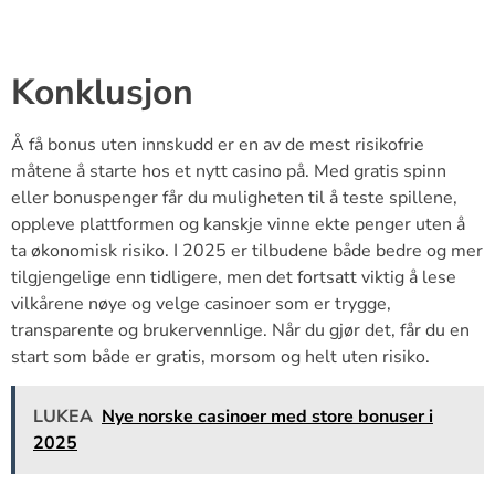
Konklusjon
Å få bonus uten innskudd er en av de mest risikofrie
måtene å starte hos et nytt casino på. Med gratis spinn
eller bonuspenger får du muligheten til å teste spillene,
oppleve plattformen og kanskje vinne ekte penger uten å
ta økonomisk risiko. I 2025 er tilbudene både bedre og mer
tilgjengelige enn tidligere, men det fortsatt viktig å lese
vilkårene nøye og velge casinoer som er trygge,
transparente og brukervennlige. Når du gjør det, får du en
start som både er gratis, morsom og helt uten risiko.
LUKEA
Nye norske casinoer med store bonuser i
2025