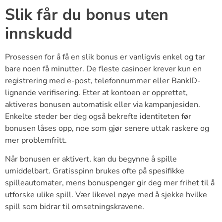
Slik får du bonus uten
innskudd
Prosessen for å få en slik bonus er vanligvis enkel og tar
bare noen få minutter. De fleste casinoer krever kun en
registrering med e-post, telefonnummer eller BankID-
lignende verifisering. Etter at kontoen er opprettet,
aktiveres bonusen automatisk eller via kampanjesiden.
Enkelte steder ber deg også bekrefte identiteten før
bonusen låses opp, noe som gjør senere uttak raskere og
mer problemfritt.
Når bonusen er aktivert, kan du begynne å spille
umiddelbart. Gratisspinn brukes ofte på spesifikke
spilleautomater, mens bonuspenger gir deg mer frihet til å
utforske ulike spill. Vær likevel nøye med å sjekke hvilke
spill som bidrar til omsetningskravene.