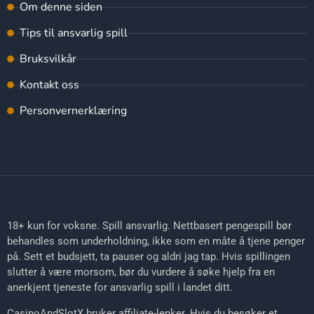
Om denne siden
Tips til ansvarlig spill
Bruksvilkår
Kontakt oss
Personvernerklæring
18+ kun for voksne. Spill ansvarlig. Nettbasert pengespill bør
behandles som underholdning, ikke som en måte å tjene penger
på. Sett et budsjett, ta pauser og aldri jag tap. Hvis spillingen
slutter å være morsom, bør du vurdere å søke hjelp fra en
anerkjent tjeneste for ansvarlig spill i landet ditt.
CasinoAndSlotX bruker affiliate-lenker. Hvis du besøker et