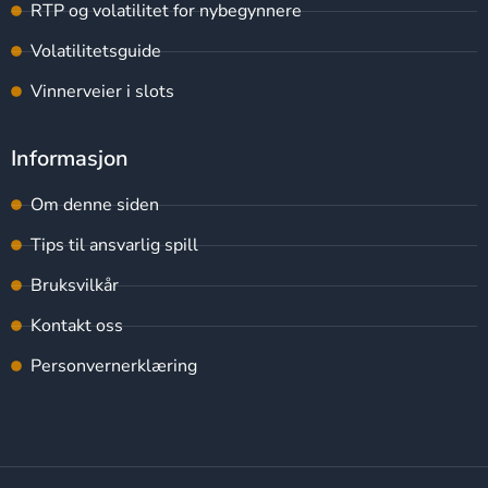
RTP og volatilitet for nybegynnere
Volatilitetsguide
Vinnerveier i slots
Informasjon
Om denne siden
Tips til ansvarlig spill
Bruksvilkår
Kontakt oss
Personvernerklæring