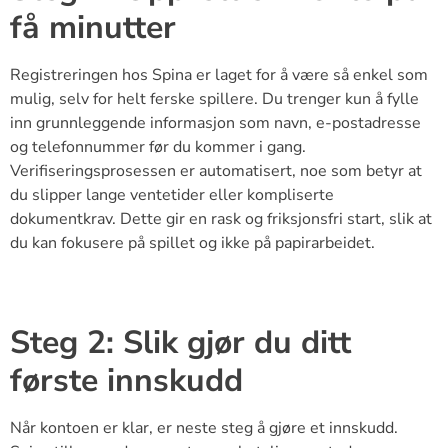
få minutter
Registreringen hos Spina er laget for å være så enkel som
mulig, selv for helt ferske spillere. Du trenger kun å fylle
inn grunnleggende informasjon som navn, e-postadresse
og telefonnummer før du kommer i gang.
Verifiseringsprosessen er automatisert, noe som betyr at
du slipper lange ventetider eller kompliserte
dokumentkrav. Dette gir en rask og friksjonsfri start, slik at
du kan fokusere på spillet og ikke på papirarbeidet.
Steg 2: Slik gjør du ditt
første innskudd
Når kontoen er klar, er neste steg å gjøre et innskudd.