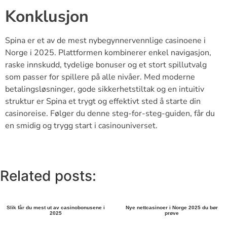
Konklusjon
Spina er et av de mest nybegynnervennlige casinoene i
Norge i 2025. Plattformen kombinerer enkel navigasjon,
raske innskudd, tydelige bonuser og et stort spillutvalg
som passer for spillere på alle nivåer. Med moderne
betalingsløsninger, gode sikkerhetstiltak og en intuitiv
struktur er Spina et trygt og effektivt sted å starte din
casinoreise. Følger du denne steg-for-steg-guiden, får du
en smidig og trygg start i casinouniverset.
Related posts:
Slik får du mest ut av casinobonusene i
Nye nettcasinoer i Norge 2025 du bør
2025
prøve