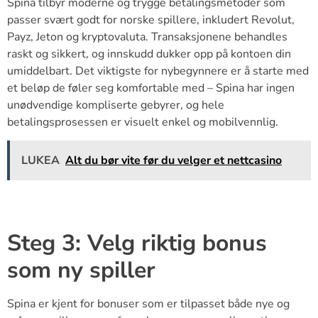
Spina tilbyr moderne og trygge betalingsmetoder som
passer svært godt for norske spillere, inkludert Revolut,
Payz, Jeton og kryptovaluta. Transaksjonene behandles
raskt og sikkert, og innskudd dukker opp på kontoen din
umiddelbart. Det viktigste for nybegynnere er å starte med
et beløp de føler seg komfortable med – Spina har ingen
unødvendige kompliserte gebyrer, og hele
betalingsprosessen er visuelt enkel og mobilvennlig.
LUKEA
Alt du bør vite før du velger et nettcasino
Steg 3: Velg riktig bonus
som ny spiller
Spina er kjent for bonuser som er tilpasset både nye og