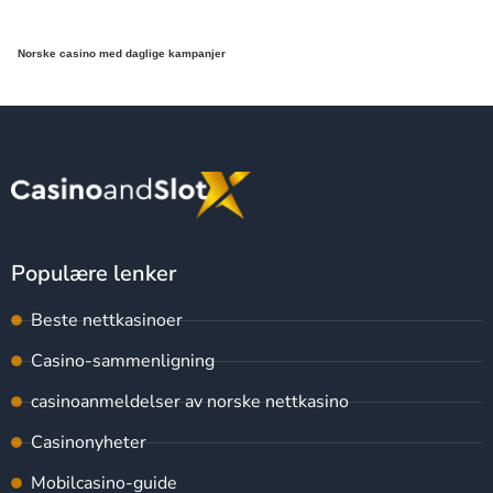
Norske casino med daglige kampanjer
Populære lenker
Beste nettkasinoer
Casino-sammenligning
casinoanmeldelser av norske nettkasino
Casinonyheter
Mobilcasino-guide