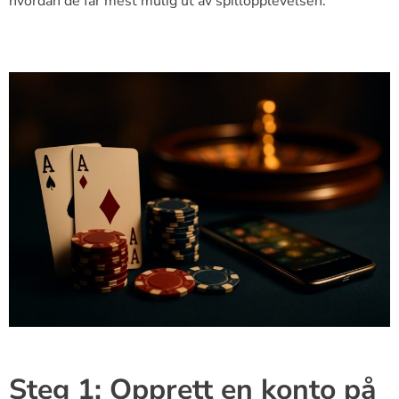
hvordan de får mest mulig ut av spillopplevelsen.
Steg 1: Opprett en konto på