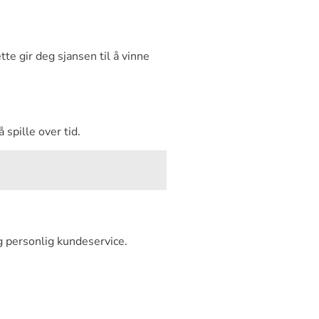
ette gir deg sjansen til å vinne
 spille over tid.
 personlig kundeservice.