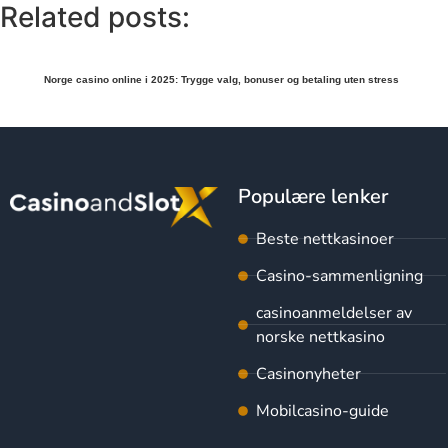
Related posts:
Norge casino online i 2025: Trygge valg, bonuser og betaling uten stress
Populære lenker
Beste nettkasinoer
Casino-sammenligning
casinoanmeldelser av
norske nettkasino
Casinonyheter
Mobilcasino-guide