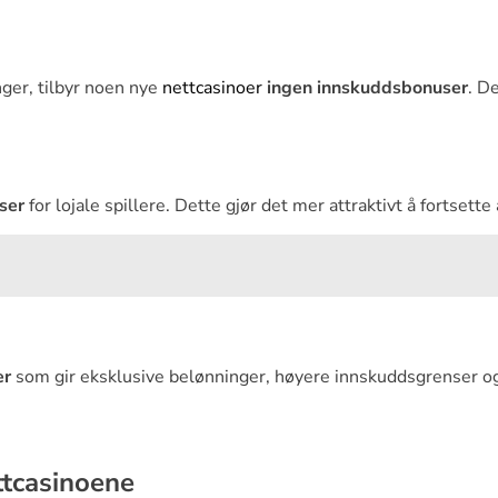
nger, tilbyr noen nye
nettcasinoer
ingen innskuddsbonuser
. D
ser
for lojale spillere. Dette gjør det mer attraktivt å fortsette å
er
som gir eksklusive belønninger, høyere innskuddsgrenser og
ttcasinoene