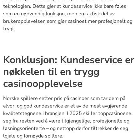
teknologien. Dette gjør at kundeservice ikke bare føles
som en nødvendig funksjon, men en faktisk del av
brukeropplevelsen som gjør casinoet mer profesjonelt og
trygt.
Konklusjon: Kundeservice er
nøkkelen til en trygg
casinoopplevelse
Norske spillere setter pris på casinoer som tar dem på
alvor, og god kundeservice er et av de mest avgjørende
kvalitetstegnene i bransjen. I 2025 skiller toppcasinoene
seg fra resten ved å være tilgjengelige, profesjonelle og
løsningsorienterte – og nettopp derfor tiltrekker de seg
lojale og fornøyde spillere.