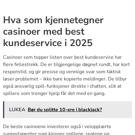
Hva som kjennetegner
casinoer med best
kundeservice i 2025
Casinoer som topper listen over best kundeservice har
flere fellestrekk. De er tilgjengelige døgnet rundt, har kort
responstid, og gir presise og vennlige svar som faktisk
løser problemet – ikke bare kopierte meldinger. De tilbyr
også ansvarlig spill-funksjoner direkte i chatten, slik at
spillere som trenger hjelp får det med en gang.
LUKEA
Bør du splitte 10-ere i blackjack?
De beste casinoene investerer også i velopplærte
supportagenter som kjenner spillene, reglene og