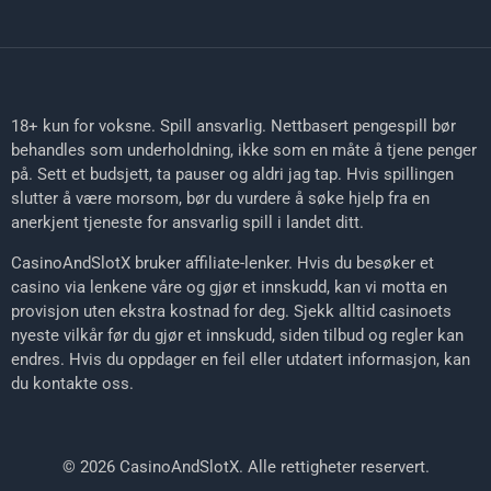
18+ kun for voksne. Spill ansvarlig. Nettbasert pengespill bør
behandles som underholdning, ikke som en måte å tjene penger
på. Sett et budsjett, ta pauser og aldri jag tap. Hvis spillingen
slutter å være morsom, bør du vurdere å søke hjelp fra en
anerkjent tjeneste for ansvarlig spill i landet ditt.
CasinoAndSlotX bruker affiliate-lenker. Hvis du besøker et
casino via lenkene våre og gjør et innskudd, kan vi motta en
provisjon uten ekstra kostnad for deg. Sjekk alltid casinoets
nyeste vilkår før du gjør et innskudd, siden tilbud og regler kan
endres. Hvis du oppdager en feil eller utdatert informasjon, kan
du kontakte oss.
© 2026 CasinoAndSlotX. Alle rettigheter reservert.