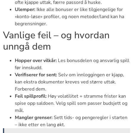
ofte kjappe uttak, færre passord å huske.
Ulemper:
Ikke alle bonuser er like tilgjengelige for
«konto-løse» profiler, og noen metoder/land kan ha
begrensninger.
Vanlige feil – og hvordan
unngå dem
Hopper over vilkår:
Les bonusdelen og ansvarlig spill
før innskudd.
Verifiserer for sent:
Selv om innloggingen er kjapp,
kan ekstra dokumenter kreves ved større uttak.
Forbered dem.
Feil spillprofil:
Høy volatilitet + stramme frister kan
spise opp saldoen. Velg spill som passer budsjett og
mål.
Mangler grenser:
Sett tids- og pengeregler i starten
– ikke etter en lang økt.