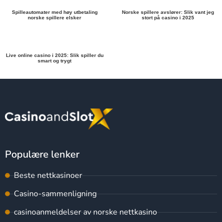
Spilleautomater med høy utbetaling
Norske spillere avslører: Slik vant jeg
norske spillere elsker
stort på casino i 2025
Live online casino i 2025: Slik spiller du
smart og trygt
Populære lenker
Beste nettkasinoer
Casino-sammenligning
casinoanmeldelser av norske nettkasino