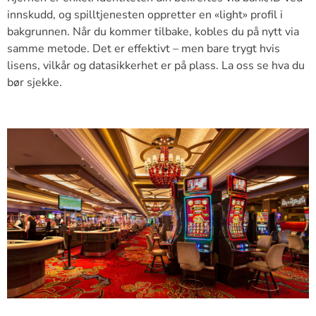
innskudd, og spilltjenesten oppretter en «light» profil i
bakgrunnen. Når du kommer tilbake, kobles du på nytt via
samme metode. Det er effektivt – men bare trygt hvis
lisens, vilkår og datasikkerhet er på plass. La oss se hva du
bør sjekke.