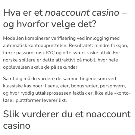
Hva er et
noaccount casino
–
og hvorfor velge det?
Modellen kombinerer verifisering ved innlogging med
automatisk kontoopprettelse. Resultatet: mindre friksjon,
færre passord, rask KYC og ofte svært raske uttak. For
norske spillere er dette attraktivt på mobil, hvor hele
opplevelsen skal skje på sekunder.
Samtidig må du vurdere de samme tingene som ved
klassiske kasinoer: lisens, eier, bonusregler, personvern,
og hvor ryddig uttaksprosessen faktisk er. Ikke alle «konto-
løse» plattformer leverer likt.
Slik vurderer du et noaccount
casino