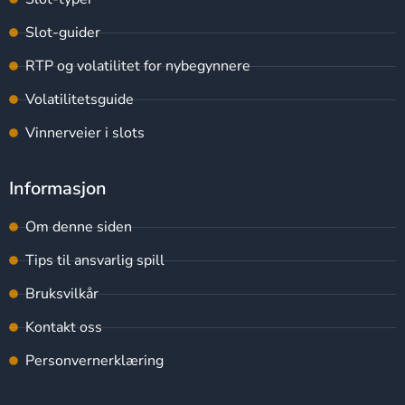
Slot-guider
RTP og volatilitet for nybegynnere
Volatilitetsguide
Vinnerveier i slots
Informasjon
Om denne siden
Tips til ansvarlig spill
Bruksvilkår
Kontakt oss
Personvernerklæring