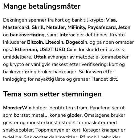
Mange betalingsmåter
Dekningen spenner fra kort og bank til krypto:
Visa,
Mastercard, Skrill, Neteller, MiFinity, Paysafecard, Jeton
og
bankoverføring
, samt
Interac
der det finnes. Krypto
inkluderer
Bitcoin, Litecoin, Dogecoin
, og på noen områder
også
Ethereum, USDT, USD Coin
. Innskudd er i praksis
umiddelbare.
Uttak
avhenger av metode: e-lommebøker
og krypto er vanligvis raskest etter verifisering; kort og
bankoverføring bruker bankdager. Se
kassen
etter
innlogging for nøyaktig liste og grenser i landet ditt.
Tema som setter stemningen
MonsterWin
holder identiteten stram. Panelene ser ut
som børstet metall. Ikonene gløder. Omslagene bruker
gnister og monsterkunst i stedet for maskoter med
snakkebobler. Toppmenyen er kort. Kategoriknapper er
tydelige. Søk godtar delvise titler. På mobil beholder