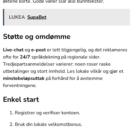
øktene korte. Gode vaner slår alle bunntekster.
LUKEA
SupaBet
Støtte og omdømme
Live-chat
og
e-post
er lett tilgjengelig, og det reklameres
ofte for
24/7
språkdekning på regionale sider.
Tredjepartsanmeldelser varierer: noen roser raske
utbetalinger og stort innhold. Les lokale vilkår og gjør et
minstebeløpsuttak
på forhånd for å avstemme
forventningene.
Enkel start
Registrer og verifiser kontoen.
Bruk din lokale velkomstbonus.