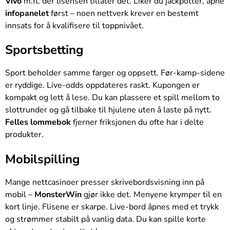
Vivo
m.fl. der lisensen tillater det. Liker du jackpotter, åpne
infopanelet
først – noen nettverk krever en bestemt
innsats for å kvalifisere til toppnivået.
Sportsbetting
Sport beholder samme farger og oppsett. Før-kamp-sidene
er ryddige. Live-odds oppdateres raskt. Kupongen er
kompakt og lett å lese. Du kan plassere et spill mellom to
slottrunder og gå tilbake til hjulene uten å laste på nytt.
Felles lommebok
fjerner friksjonen du ofte har i delte
produkter.
Mobilspilling
Mange nettcasinoer presser skrivebordsvisning inn på
mobil –
MonsterWin
gjør ikke det. Menyene krymper til en
kort linje. Flisene er skarpe. Live-bord åpnes med et trykk
og strømmer stabilt på vanlig data. Du kan spille korte