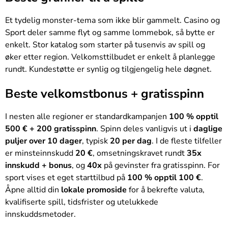
Et tydelig monster-tema som ikke blir gammelt. Casino og
Sport deler samme flyt og samme lommebok, så bytte er
enkelt. Stor katalog som starter på tusenvis av spill og
øker etter region. Velkomsttilbudet er enkelt å planlegge
rundt. Kundestøtte er synlig og tilgjengelig hele døgnet.
Beste velkomstbonus + gratisspinn
I nesten alle regioner er standardkampanjen
100 % opptil
500 € + 200 gratisspinn
. Spinn deles vanligvis ut i
daglige
puljer over 10 dager
, typisk
20 per dag
. I de fleste tilfeller
er minsteinnskudd
20 €
, omsetningskravet rundt
35x
innskudd + bonus
, og
40x
på gevinster fra gratisspinn. For
sport vises et eget starttilbud på
100 % opptil 100 €
.
Åpne alltid din
lokale promoside
for å bekrefte valuta,
kvalifiserte spill, tidsfrister og utelukkede
innskuddsmetoder.