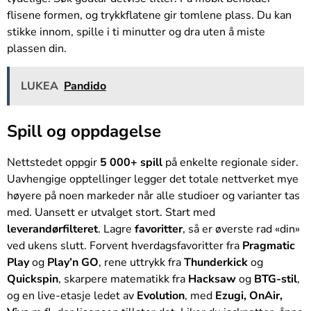
flisene formen, og trykkflatene gir tomlene plass. Du kan
stikke innom, spille i ti minutter og dra uten å miste
plassen din.
LUKEA
Pandido
Spill og oppdagelse
Nettstedet oppgir
5 000+ spill
på enkelte regionale sider.
Uavhengige opptellinger legger det totale nettverket mye
høyere på noen markeder når alle studioer og varianter tas
med. Uansett er utvalget stort. Start med
leverandørfilteret
. Lagre
favoritter
, så er øverste rad «din»
ved ukens slutt. Forvent hverdagsfavoritter fra
Pragmatic
Play
og
Play’n GO
, rene uttrykk fra
Thunderkick
og
Quickspin
, skarpere matematikk fra
Hacksaw
og
BTG-stil
,
og en live-etasje ledet av
Evolution
, med
Ezugi, OnAir,