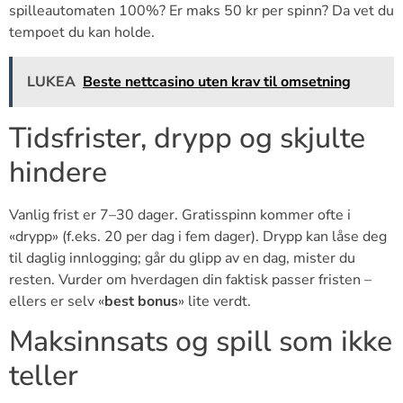
spilleautomaten 100%? Er maks 50 kr per spinn? Da vet du
tempoet du kan holde.
LUKEA
Beste nettcasino uten krav til omsetning
Tidsfrister, drypp og skjulte
hindere
Vanlig frist er 7–30 dager. Gratisspinn kommer ofte i
«drypp» (f.eks. 20 per dag i fem dager). Drypp kan låse deg
til daglig innlogging; går du glipp av en dag, mister du
resten. Vurder om hverdagen din faktisk passer fristen –
ellers er selv «
best bonus
» lite verdt.
Maksinnsats og spill som ikke
teller