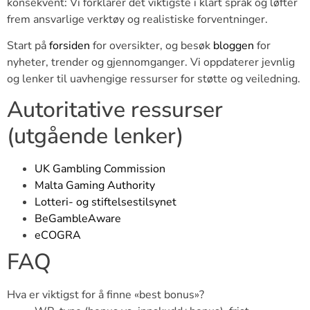
konsekvent: Vi forklarer det viktigste i klart språk og løfter
frem ansvarlige verktøy og realistiske forventninger.
Start på
forsiden
for oversikter, og besøk
bloggen
for
nyheter, trender og gjennomganger. Vi oppdaterer jevnlig
og lenker til uavhengige ressurser for støtte og veiledning.
Autoritative ressurser
(utgående lenker)
UK Gambling Commission
Malta Gaming Authority
Lotteri- og stiftelsestilsynet
BeGambleAware
eCOGRA
FAQ
Hva er viktigst for å finne «best bonus»?