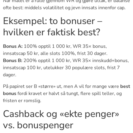
Når målet er å rulle gjennom WR og gjøre uttak, er balanse
ofte best: middels volatilitet og jevn innsats innenfor cap.
Eksempel: to bonuser –
hvilken er faktisk best?
Bonus A:
100% opptil 1 000 kr, WR 35× bonus,
innsatscap 50 kr, alle slots 100%, frist 30 dager.
Bonus B:
200% opptil 1 000 kr, WR 35× innskudd+bonus,
innsatscap 100 kr, utelukker 30 populære slots, frist 7
dager.
På papiret ser B «større» ut, men A vil for mange være
best
bonus
fordi kravet er halvt så tungt, flere spill teller, og
fristen er romslig.
Cashback og «ekte penger»
vs. bonuspenger