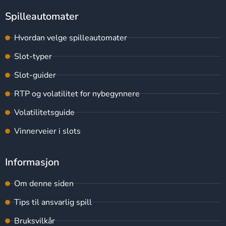
Spilleautomater
Hvordan velge spilleautomater
Slot-typer
Slot-guider
RTP og volatilitet for nybegynnere
Volatilitetsguide
Vinnerveier i slots
Informasjon
Om denne siden
Tips til ansvarlig spill
Bruksvilkår