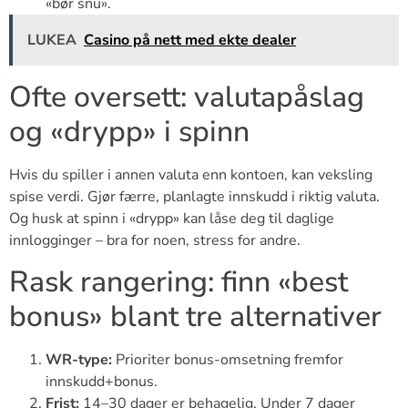
«bør snu».
LUKEA
Casino på nett med ekte dealer
Ofte oversett: valutapåslag
og «drypp» i spinn
Hvis du spiller i annen valuta enn kontoen, kan veksling
spise verdi. Gjør færre, planlagte innskudd i riktig valuta.
Og husk at spinn i «drypp» kan låse deg til daglige
innlogginger – bra for noen, stress for andre.
Rask rangering: finn «best
bonus» blant tre alternativer
WR-type:
Prioriter bonus-omsetning fremfor
innskudd+bonus.
Frist:
14–30 dager er behagelig. Under 7 dager