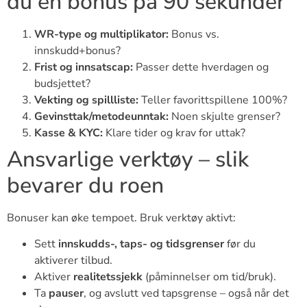
du en bonus på 90 sekunder
WR-type og multiplikator:
Bonus vs.
innskudd+bonus?
Frist og innsatscap:
Passer dette hverdagen og
budsjettet?
Vekting og spillliste:
Teller favorittspillene 100%?
Gevinsttak/metodeunntak:
Noen skjulte grenser?
Kasse & KYC:
Klare tider og krav for uttak?
Ansvarlige verktøy – slik
bevarer du roen
Bonuser kan øke tempoet. Bruk verktøy aktivt:
Sett
innskudds-, taps- og tidsgrenser
før du
aktiverer tilbud.
Aktiver
realitetssjekk
(påminnelser om tid/bruk).
Ta
pauser
, og avslutt ved tapsgrense – også når det