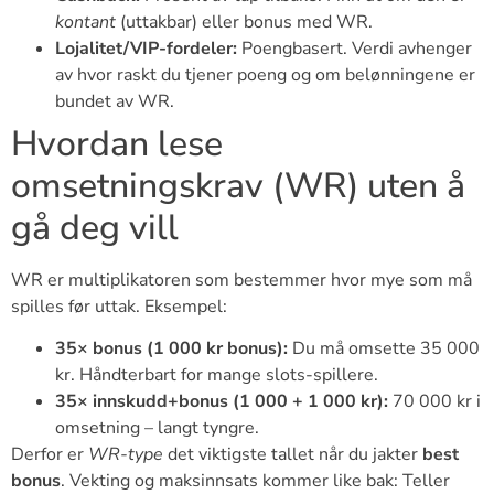
kontant
(uttakbar) eller bonus med WR.
Lojalitet/VIP-fordeler:
Poengbasert. Verdi avhenger
av hvor raskt du tjener poeng og om belønningene er
bundet av WR.
Hvordan lese
omsetningskrav (WR) uten å
gå deg vill
WR er multiplikatoren som bestemmer hvor mye som må
spilles før uttak. Eksempel:
35× bonus (1 000 kr bonus):
Du må omsette 35 000
kr. Håndterbart for mange slots-spillere.
35× innskudd+bonus (1 000 + 1 000 kr):
70 000 kr i
omsetning – langt tyngre.
Derfor er
WR-type
det viktigste tallet når du jakter
best
bonus
. Vekting og maksinnsats kommer like bak: Teller