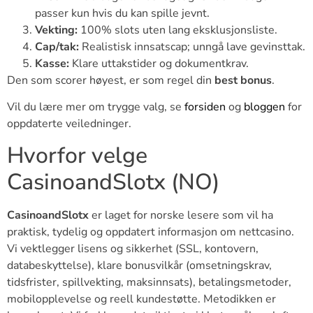
passer kun hvis du kan spille jevnt.
Vekting:
100% slots uten lang eksklusjonsliste.
Cap/tak:
Realistisk innsatscap; unngå lave gevinsttak.
Kasse:
Klare uttakstider og dokumentkrav.
Den som scorer høyest, er som regel din
best bonus
.
Vil du lære mer om trygge valg, se
forsiden
og
bloggen
for
oppdaterte veiledninger.
Hvorfor velge
CasinoandSlotx (NO)
CasinoandSlotx
er laget for norske lesere som vil ha
praktisk, tydelig og oppdatert informasjon om nettcasino.
Vi vektlegger lisens og sikkerhet (SSL, kontovern,
databeskyttelse), klare bonusvilkår (omsetningskrav,
tidsfrister, spillvekting, maksinnsats), betalingsmetoder,
mobilopplevelse og reell kundestøtte. Metodikken er