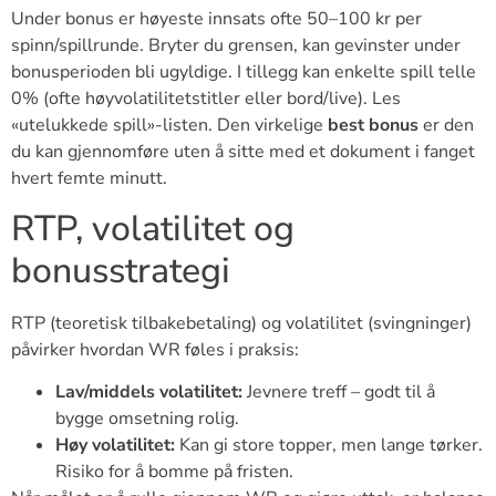
Under bonus er høyeste innsats ofte 50–100 kr per
spinn/spillrunde. Bryter du grensen, kan gevinster under
bonusperioden bli ugyldige. I tillegg kan enkelte spill telle
0% (ofte høyvolatilitetstitler eller bord/live). Les
«utelukkede spill»-listen. Den virkelige
best bonus
er den
du kan gjennomføre uten å sitte med et dokument i fanget
hvert femte minutt.
RTP, volatilitet og
bonusstrategi
RTP (teoretisk tilbakebetaling) og volatilitet (svingninger)
påvirker hvordan WR føles i praksis:
Lav/middels volatilitet:
Jevnere treff – godt til å
bygge omsetning rolig.
Høy volatilitet:
Kan gi store topper, men lange tørker.
Risiko for å bomme på fristen.