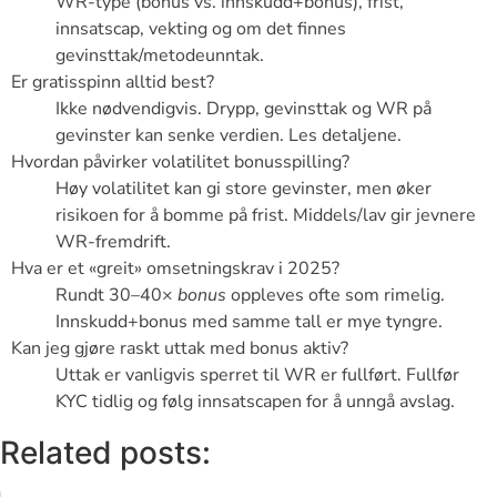
WR-type (bonus vs. innskudd+bonus), frist,
innsatscap, vekting og om det finnes
gevinsttak/metodeunntak.
Er gratisspinn alltid best?
Ikke nødvendigvis. Drypp, gevinsttak og WR på
gevinster kan senke verdien. Les detaljene.
Hvordan påvirker volatilitet bonusspilling?
Høy volatilitet kan gi store gevinster, men øker
risikoen for å bomme på frist. Middels/lav gir jevnere
WR-fremdrift.
Hva er et «greit» omsetningskrav i 2025?
Rundt 30–40×
bonus
oppleves ofte som rimelig.
Innskudd+bonus med samme tall er mye tyngre.
Kan jeg gjøre raskt uttak med bonus aktiv?
Uttak er vanligvis sperret til WR er fullført. Fullfør
KYC tidlig og følg innsatscapen for å unngå avslag.
Related posts: