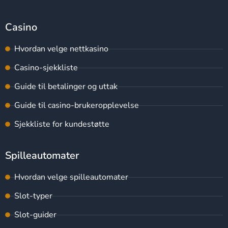
Casino
Hvordan velge nettkasino
Casino-sjekkliste
Guide til betalinger og uttak
Guide til casino-brukeropplevelse
Sjekkliste for kundestøtte
Spilleautomater
Hvordan velge spilleautomater
Slot-typer
Slot-guider