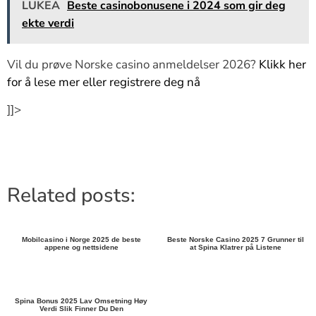
LUKEA
Beste casinobonusene i 2024 som gir deg
ekte verdi
Vil du prøve Norske casino anmeldelser 2026?
Klikk her
for å lese mer eller registrere deg nå
]]>
Related posts:
Mobilcasino i Norge 2025 de beste
Beste Norske Casino 2025 7 Grunner til
appene og nettsidene
at Spina Klatrer på Listene
Spina Bonus 2025 Lav Omsetning Høy
Verdi Slik Finner Du Den