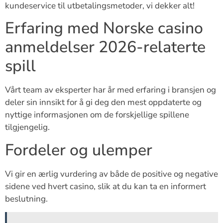
kundeservice til utbetalingsmetoder, vi dekker alt!
Erfaring med Norske casino
anmeldelser 2026-relaterte
spill
Vårt team av eksperter har år med erfaring i bransjen og
deler sin innsikt for å gi deg den mest oppdaterte og
nyttige informasjonen om de forskjellige spillene
tilgjengelig.
Fordeler og ulemper
Vi gir en ærlig vurdering av både de positive og negative
sidene ved hvert casino, slik at du kan ta en informert
beslutning.