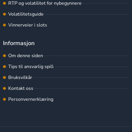
RTP og volatilitet for nybegynnere
Volatilitetsguide
Vinnerveier i slots
Informasjon
Om denne siden
Tips til ansvarlig spill
Bruksvilkår
Kontakt oss
Personvernerklæring