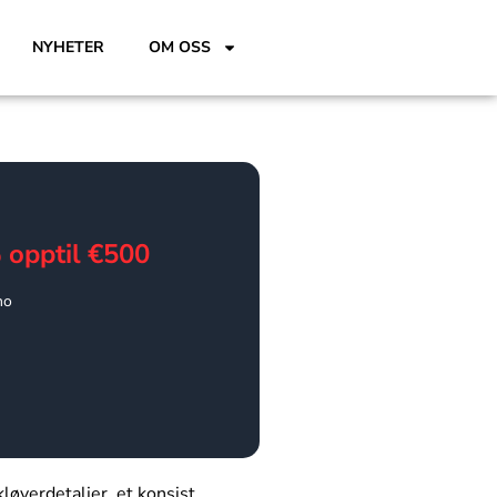
NYHETER
OM OSS
opptil €500
no
løverdetaljer, et konsist