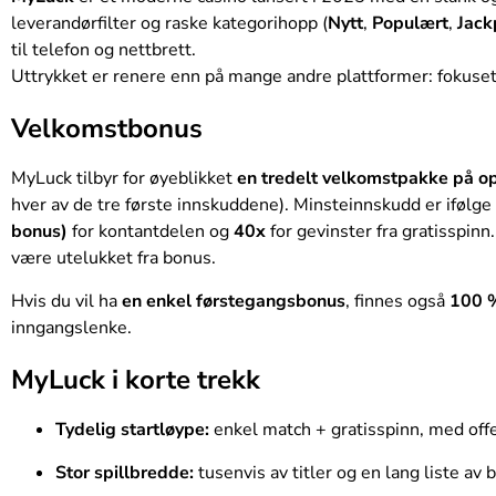
leverandørfilter og raske kategorihopp (
Nytt
,
Populært
,
Jack
til telefon og nettbrett.
Uttrykket er renere enn på mange andre plattformer: fokuset 
Velkomstbonus
MyLuck tilbyr for øyeblikket
en tredelt velkomstpakke på op
hver av de tre første innskuddene). Minsteinnskudd er ifølg
bonus)
for kontantdelen og
40x
for gevinster fra gratisspinn
være utelukket fra bonus.
Hvis du vil ha
en enkel førstegangsbonus
, finnes også
100 %
inngangslenke.
MyLuck i korte trekk
Tydelig startløype:
enkel match + gratisspinn, med off
Stor spillbredde:
tusenvis av titler og en lang liste av 