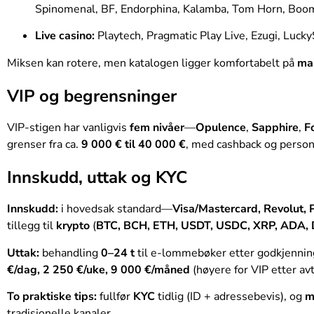
Spinomenal, BF, Endorphina, Kalamba, Tom Horn, Boomin
Live casino:
Playtech, Pragmatic Play Live, Ezugi, Luc
Miksen kan rotere, men katalogen ligger komfortabelt på
ma
VIP og begrensninger
VIP-stigen har vanligvis
fem nivåer
—
Opulence
,
Sapphire
,
F
grenser fra ca.
9 000 € til 40 000 €
, med cashback og personl
Innskudd, uttak og KYC
Innskudd:
i hovedsak standard—
Visa/Mastercard, Revolut, P
tillegg til
krypto
(
BTC, BCH, ETH, USDT, USDC, XRP, ADA,
Uttak:
behandling
0–24 t
til e-lommebøker etter godkjennin
€/dag, 2 250 €/uke, 9 000 €/måned
(høyere for VIP etter av
To praktiske tips:
fullfør
KYC
tidlig (ID + adressebevis), og
m
tradisjonelle kanaler.