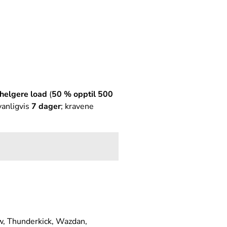
helgere load
(
50 % opptil 500
vanligvis
7 dager
; kravene
aw, Thunderkick, Wazdan,