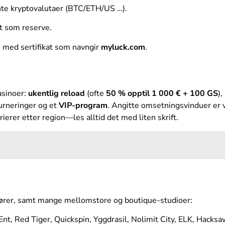
nte kryptovalutaer (BTC/ETH/US …).
t som reserve.
 med sertifikat som navngir
myluck.com
.
asinoer:
ukentlig reload
(ofte
50 % opptil 1 000 € + 100 GS
),
urneringer og et
VIP-program
. Angitte omsetningsvinduer er 
arierer etter region—les alltid det med liten skrift.
ndører, samt mange mellomstore og boutique-studioer:
nt, Red Tiger, Quickspin, Yggdrasil, Nolimit City, ELK, Hacks