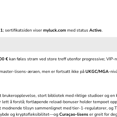
31
; sertifikatsiden viser
myluck.com
med status
Active
.
00 €
kan føles stram ved store treff utenfor progressive; VIP-n
 master-lisens-æraen, men er fortsatt ikke på
UKGC/MGA
-niv
t brukeropplevelse, stort bibliotek med riktige studioer og e
lett å forstå; fortløpende reload-bonuser holder tempoet opp
t modnende tilsyn sammenlignet med tier-1-regulatorer, og T
bde og kryptofleksibilitet—og
Curaçao-lisens
er greit for d