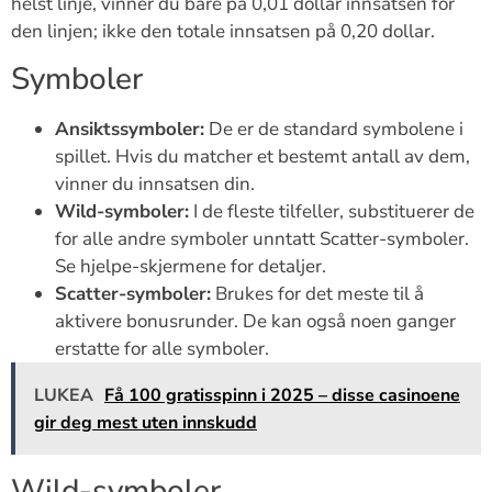
helst linje, vinner du bare på 0,01 dollar innsatsen for
den linjen; ikke den totale innsatsen på 0,20 dollar.
Symboler
Ansiktssymboler:
De er de standard symbolene i
spillet. Hvis du matcher et bestemt antall av dem,
vinner du innsatsen din.
Wild-symboler:
I de fleste tilfeller, substituerer de
for alle andre symboler unntatt Scatter-symboler.
Se hjelpe-skjermene for detaljer.
Scatter-symboler:
Brukes for det meste til å
aktivere bonusrunder. De kan også noen ganger
erstatte for alle symboler.
LUKEA
Få 100 gratisspinn i 2025 – disse casinoene
gir deg mest uten innskudd
Wild-symboler