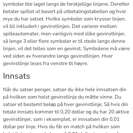
symboler ble laget langs de forskjellige linjene. Deretter
betaler spillet ut basert på utbetalingstabellen og hvor
mye du har satset. Hvilke symboler som krysser linjen,
vil bli inkludert i gevinstlinjen. Det varierer mellom
spilleautomater, men vanligvis med slike gevinstlinjer,
så lenge 3 eller flere symboler er til stede langs denne
linjen, vil det telles som en gevinst. Symbolene må være
ved siden av hverandre langs gevinstlinjen. Hver
gevinstlinje leses fra venstre til høyre.
Innsats
Når du satser penger, satser du ikke hele innsatsen din
på hvilken som helst gevinstlinje du måtte vinne. Du
satser et bestemt beløp på hver gevinstlinje. Så hvis din
totale innsats kommer til 0,20 dollar og du har 20 aktive
gevinstlinjer, som i eksemplet, er innsatsen din 0,01
dollar per linje. Hvis du får en match på hvilken som