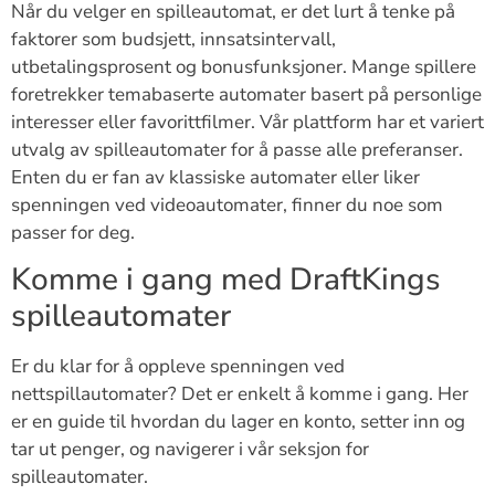
Når du velger en spilleautomat, er det lurt å tenke på
faktorer som budsjett, innsatsintervall,
utbetalingsprosent og bonusfunksjoner. Mange spillere
foretrekker temabaserte automater basert på personlige
interesser eller favorittfilmer. Vår plattform har et variert
utvalg av spilleautomater for å passe alle preferanser.
Enten du er fan av klassiske automater eller liker
spenningen ved videoautomater, finner du noe som
passer for deg.
Komme i gang med DraftKings
spilleautomater
Er du klar for å oppleve spenningen ved
nettspillautomater? Det er enkelt å komme i gang. Her
er en guide til hvordan du lager en konto, setter inn og
tar ut penger, og navigerer i vår seksjon for
spilleautomater.