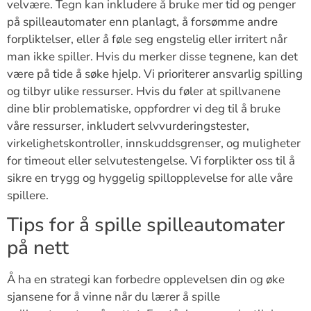
velvære. Tegn kan inkludere å bruke mer tid og penger
på spilleautomater enn planlagt, å forsømme andre
forpliktelser, eller å føle seg engstelig eller irritert når
man ikke spiller. Hvis du merker disse tegnene, kan det
være på tide å søke hjelp. Vi prioriterer ansvarlig spilling
og tilbyr ulike ressurser. Hvis du føler at spillvanene
dine blir problematiske, oppfordrer vi deg til å bruke
våre ressurser, inkludert selvvurderingstester,
virkelighetskontroller, innskuddsgrenser, og muligheter
for timeout eller selvutestengelse. Vi forplikter oss til å
sikre en trygg og hyggelig spillopplevelse for alle våre
spillere.
Tips for å spille spilleautomater
på nett
Å ha en strategi kan forbedre opplevelsen din og øke
sjansene for å vinne når du lærer å spille