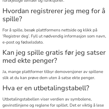
forskjellige temaer og funksjoner.
Hvordan registrerer jeg meg for å
spille?
For å spille, besøk plattformens nettside og klikk på
‘Registrer deg’. Fyll ut nødvendig informasjon som navn,
e-post og fødselsdato.
Kan jeg spille gratis før jeg satser
med ekte penger?
Ja, mange plattformer tilbyr demoversjoner av spillene
slik at du kan prøve dem uten å satse ekte penger.
Hva er en utbetalingstabell?
Utbetalingstabellen viser verdien av symbolene,
gevinstlinjene og reglene for spillet. Det er viktig å lese