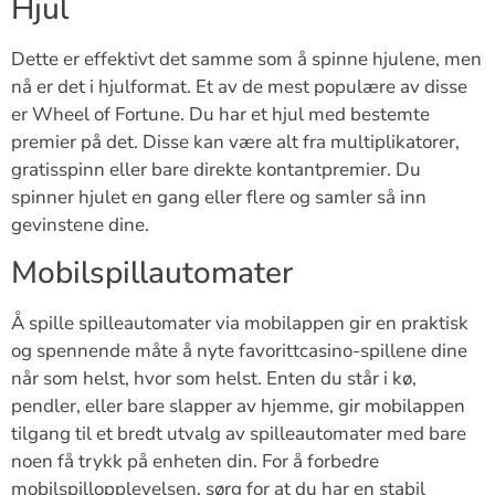
Hjul
Dette er effektivt det samme som å spinne hjulene, men
nå er det i hjulformat. Et av de mest populære av disse
er Wheel of Fortune. Du har et hjul med bestemte
premier på det. Disse kan være alt fra multiplikatorer,
gratisspinn eller bare direkte kontantpremier. Du
spinner hjulet en gang eller flere og samler så inn
gevinstene dine.
Mobilspillautomater
Å spille spilleautomater via mobilappen gir en praktisk
og spennende måte å nyte favorittcasino-spillene dine
når som helst, hvor som helst. Enten du står i kø,
pendler, eller bare slapper av hjemme, gir mobilappen
tilgang til et bredt utvalg av spilleautomater med bare
noen få trykk på enheten din. For å forbedre
mobilspillopplevelsen, sørg for at du har en stabil