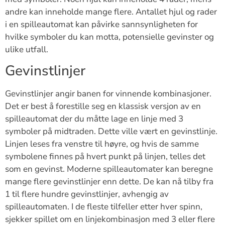
andre kan inneholde mange flere. Antallet hjul og rader
i en spilleautomat kan påvirke sannsynligheten for
hvilke symboler du kan motta, potensielle gevinster og
ulike utfall.
Gevinstlinjer
Gevinstlinjer angir banen for vinnende kombinasjoner.
Det er best å forestille seg en klassisk versjon av en
spilleautomat der du måtte lage en linje med 3
symboler på midtraden. Dette ville vært en gevinstlinje.
Linjen leses fra venstre til høyre, og hvis de samme
symbolene finnes på hvert punkt på linjen, telles det
som en gevinst. Moderne spilleautomater kan beregne
mange flere gevinstlinjer enn dette. De kan nå tilby fra
1 til flere hundre gevinstlinjer, avhengig av
spilleautomaten. I de fleste tilfeller etter hver spinn,
sjekker spillet om en linjekombinasjon med 3 eller flere