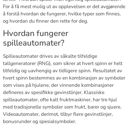
For å få mest mulig ut av opplevelsen er det avgjørende
å forstå hvordan de fungerer, hvilke typer som finnes,
og hvordan du finner den rette for deg.
Hvordan fungerer
spilleautomater?
Spilleautomater drives av såkalte tilfeldige
tallgeneratorer (RNG), som sikrer at hvert spinn er helt
tilfeldig og uavhengig av tidligere spinn. Resultatet av
hvert spinn bestemmes av en kombinasjon av symboler
som vises på hjulene, der vinnende kombinasjoner
defineres av spesifikke gevinstlinjer. Klassiske
spilleautomater, ofte kalt fruktmaskiner, har tre hjul
med tradisjonelle symboler som frukt, barer og sjuere.
Videoautomater, derimot, tilbyr flere gevinstlinjer,
bonusrunder og spesialsymboler.