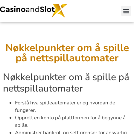
Nøkkelpunkter om å spille
på nettspillautomater
Nøkkelpunkter om å spille på
nettspillautomater
Forstå hva spilleautomater er og hvordan de
fungerer.
Opprett en konto på plattformen for å begynne å
spille.
Administrer bankroll og sett grenser for ansvarlig