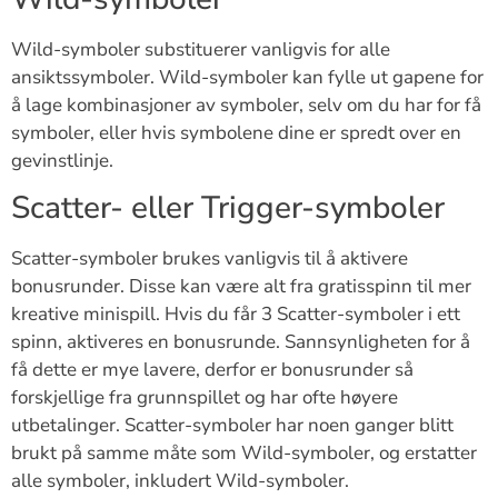
Wild-symboler substituerer vanligvis for alle
ansiktssymboler. Wild-symboler kan fylle ut gapene for
å lage kombinasjoner av symboler, selv om du har for få
symboler, eller hvis symbolene dine er spredt over en
gevinstlinje.
Scatter- eller Trigger-symboler
Scatter-symboler brukes vanligvis til å aktivere
bonusrunder. Disse kan være alt fra gratisspinn til mer
kreative minispill. Hvis du får 3 Scatter-symboler i ett
spinn, aktiveres en bonusrunde. Sannsynligheten for å
få dette er mye lavere, derfor er bonusrunder så
forskjellige fra grunnspillet og har ofte høyere
utbetalinger. Scatter-symboler har noen ganger blitt
brukt på samme måte som Wild-symboler, og erstatter
alle symboler, inkludert Wild-symboler.