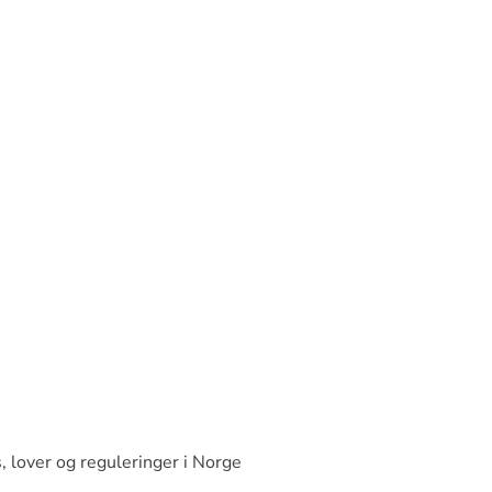
s, lover og reguleringer i Norge