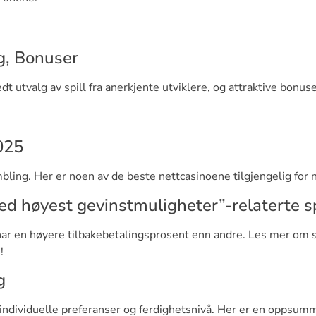
lg, Bonuser
edt utvalg av spill fra anerkjente utviklere, og attraktive bonuse
025
bling. Her er noen av de beste nettcasinoene tilgjengelig for n
d høyest gevinstmuligheter”-relaterte sp
5 har en høyere tilbakebetalingsprosent enn andre. Les mer o
!
g
 individuelle preferanser og ferdighetsnivå. Her er en oppsumm