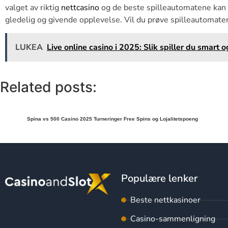
valget av riktig
nettcasino
og de beste spilleautomatene kan 
gledelig og givende opplevelse. Vil du prøve spilleautomater
LUKEA
Live online casino i 2025: Slik spiller du smart o
Related posts:
Spina vs 500 Casino 2025 Turneringer Free Spins og Lojalitetspoeng
Populære lenker
Beste nettkasinoer
Casino-sammenligning