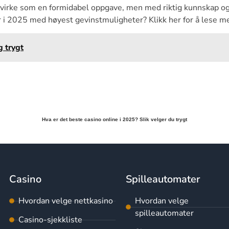
virke som en formidabel oppgave, men med riktig kunnskap og
 i 2025 med høyest gevinstmuligheter? Klikk her for å lese mer
g trygt
Hva er det beste casino online i 2025? Slik velger du trygt
Casino
Spilleautomater
Hvordan velge nettkasino
Hvordan velge
spilleautomater
Casino-sjekkliste