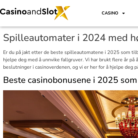
CASINO
Spilleautomater i 2024 med h
Er du på jakt etter de beste spilleautomatene i 2025 som ti
hjelpe deg med å unnvike fallgruver. Vi har brukt flere år på
beslutninger i casinoverdenen, og vi er her for å hjelpe deg p
Beste casinobonusene i 2025 som g