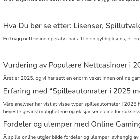
Hva Du bør se etter: Lisenser, Spillutva
En trygg nettcasino operatør har alltid en gyldig lisens, et br
Vurdering av Populære Nettcasinoer i 2
Året er 2025, og vi har sett en enorm vekst innen online gam
Erfaring med “Spilleautomater i 2025 me
Våre analyser har vist at visse typer spilleautomater i 202
høyeste gevinstmulighetene og øk sjansene dine for suksess
Fordeler og ulemper med Online Gamin
Å spille online utgjør både fordeler og ulemper, avhengig av