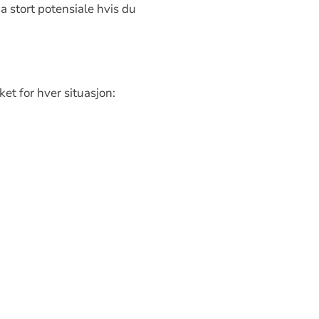
 stort potensiale hvis du
et for hver situasjon: