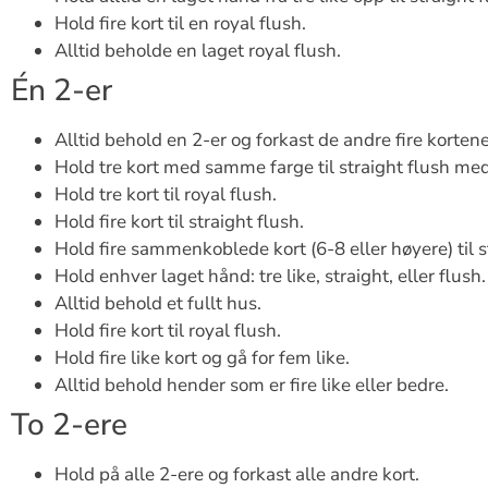
Hold fire kort til en royal flush.
Alltid beholde en laget royal flush.
Én 2-er
Alltid behold en 2-er og forkast de andre fire kortene
Hold tre kort med samme farge til straight flush me
Hold tre kort til royal flush.
Hold fire kort til straight flush.
Hold fire sammenkoblede kort (6-8 eller høyere) til s
Hold enhver laget hånd: tre like, straight, eller flush.
Alltid behold et fullt hus.
Hold fire kort til royal flush.
Hold fire like kort og gå for fem like.
Alltid behold hender som er fire like eller bedre.
To 2-ere
Hold på alle 2-ere og forkast alle andre kort.