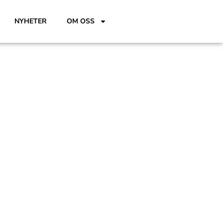
NYHETER
OM OSS