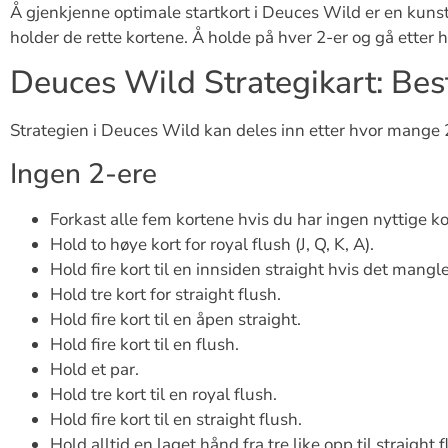
Å gjenkjenne optimale startkort i Deuces Wild er en kuns
holder de rette kortene. Å holde på hver 2-er og gå etter 
Deuces Wild Strategikart: Bes
Strategien i Deuces Wild kan deles inn etter hvor mange 2-e
Ingen 2-ere
Forkast alle fem kortene hvis du har ingen nyttige k
Hold to høye kort for royal flush (J, Q, K, A).
Hold fire kort til en innsiden straight hvis det mangl
Hold tre kort for straight flush.
Hold fire kort til en åpen straight.
Hold fire kort til en flush.
Hold et par.
Hold tre kort til en royal flush.
Hold fire kort til en straight flush.
Hold alltid en laget hånd fra tre like opp til straight f