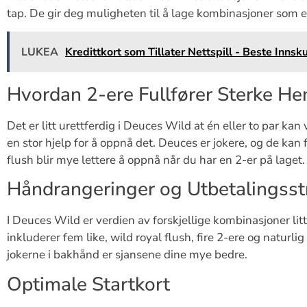
tap. De gir deg muligheten til å lage kombinasjoner som el
LUKEA
Kredittkort som Tillater Nettspill - Beste Innsk
Hvordan 2-ere Fullfører Sterke He
Det er litt urettferdig i Deuces Wild at én eller to par kan 
en stor hjelp for å oppnå det. Deuces er jokere, og de kan 
flush blir mye lettere å oppnå når du har en 2-er på laget.
Håndrangeringer og Utbetalingsst
I Deuces Wild er verdien av forskjellige kombinasjoner lit
inkluderer fem like, wild royal flush, fire 2-ere og natur
jokerne i bakhånd er sjansene dine mye bedre.
Optimale Startkort