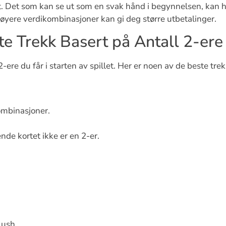
t. Det som kan se ut som en svak hånd i begynnelsen, kan ha
høyere verdikombinasjoner kan gi deg større utbetalinger.
te Trekk Basert på Antall 2-ere
re du får i starten av spillet. Her er noen av de beste trekk
ombinasjoner.
ende kortet ikke er en 2-er.
lush.