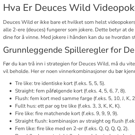
Hva Er Deuces Wild Videopoke
Deuces Wild er ikke bare et hvilket som helst videopokerspil
alle 2-ere (deuces) fungerer som jokere. Dette betyr at d
dine for å vinne. Med jokere i hånden kan du se hvordan 
Grunnleggende Spilleregler for D
Før du kan trå inn i strategien for Deuces Wild, må du vite
vil beholde. Her er noen vinnerkombinasjoner du bør kjenn
Tre like: tre identiske kort (f.eks. 5, 5, 5).
Straight: fem påfølgende kort (f.eks. 4, 5, 6, 7, 8).
Flush: fem kort med samme farge (f.eks. 5, 10, J, K, 2 i
Fullt hus: ett par og tre like (f.eks. 3, 3, K, K, K).
Fire like: fire matchende kort (f.eks. 9, 9, 9, 9).
Straight flush: kombinasjon av straight og flush (f.eks. 
Fem like: fire like med en 2-er (f.eks. Q, Q, Q, Q, 2).