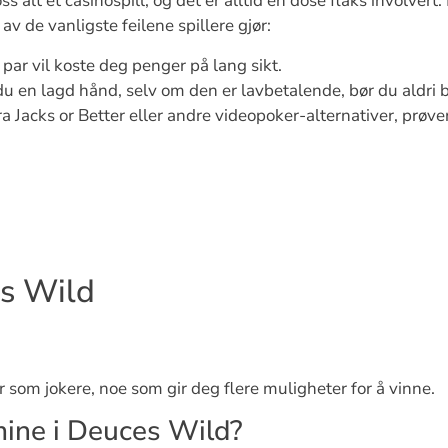
 alt et casinospill, og det er alltid en dose flaks involvert. 
av de vanligste feilene spillere gjør:
 par vil koste deg penger på lang sikt.
du en lagd hånd, selv om den er lavbetalende, bør du aldri 
a Jacks or Better eller andre videopoker-alternativer, prøv
es Wild
 som jokere, noe som gir deg flere muligheter for å vinne.
mine i Deuces Wild?