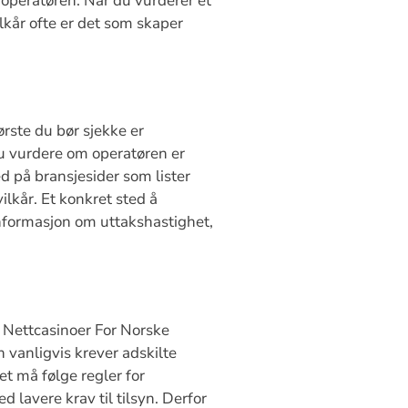
g operatøren. Når du vurderer et
ilkår ofte er det som skaper
ørste du bør sjekke er
du vurdere om operatøren er
d på bransjesider som lister
lkår. Et konkret sted å
 informasjon om uttakshastighet,
re Nettcasinoer For Norske
 vanligvis krever adskilte
t må følge regler for
d lavere krav til tilsyn. Derfor