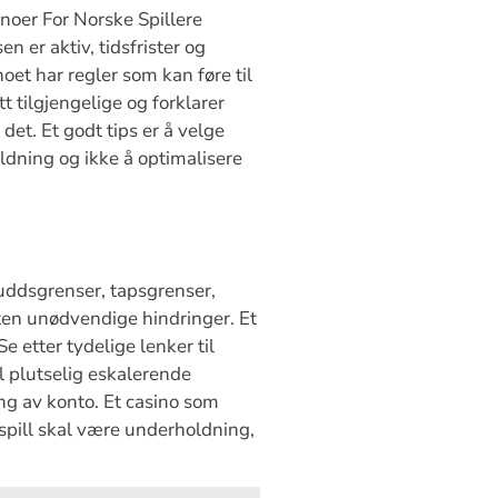
inoer For Norske Spillere
 er aktiv, tidsfrister og
oet har regler som kan føre til
t tilgjengelige og forklarer
et. Et godt tips er å velge
ldning og ikke å optimalisere
kuddsgrenser, tapsgrenser,
uten unødvendige hindringer. Et
e etter tydelige lenker til
el plutselig eskalerende
ng av konto. Et casino som
spill skal være underholdning,