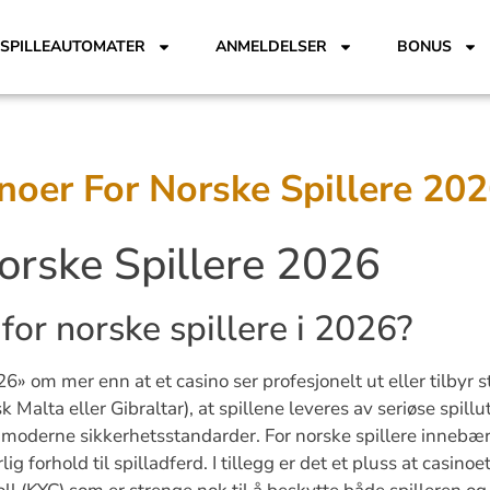
SPILLEAUTOMATER
ANMELDELSER
BONUS
inoer For Norske Spillere 20
Norske Spillere 2026
for norske spillere i 2026?
6» om mer enn at et casino ser profesjonelt ut eller tilbyr 
 Malta eller Gibraltar), at spillene leveres av seriøse spillut
 moderne sikkerhetsstandarder. For norske spillere innebær
g forhold til spilladferd. I tillegg er det et pluss at casino