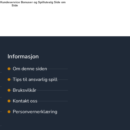
 Kundeservice Bonuser og Spillutvalg Side om
Side
Informasjon
Om denne siden
Tips til ansvarlig spill
Bruksvilkår
Kontakt oss
Personvernerklæring