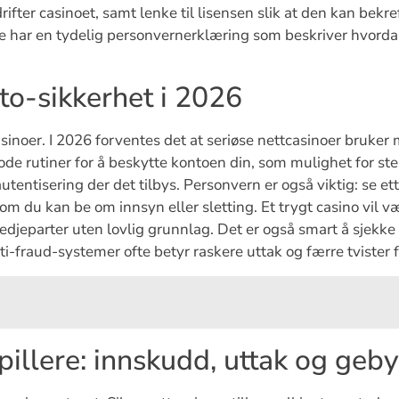
fter casinoet, samt lenke til lisensen slik at den kan bekre
e har en tydelig personvernerklæring som beskriver hvorda
to-sikkerhet i 2026
asinoer. I 2026 forventes det at seriøse nettcasinoer bruke
 gode rutiner for å beskytte kontoen din, som mulighet for s
tentisering der det tilbys. Personvern er også viktig: se ett
om du kan be om innsyn eller sletting. Et trygt casino vil 
redjeparter uten lovlig grunnlag. Det er også smart å sjekke
i-fraud-systemer ofte betyr raskere uttak og færre tvister fo
illere: innskudd, uttak og geby