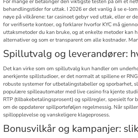
For mange er betalinger den viktigste testen på om et nettc
behandlingstider for uttak. I 2026 er det vanlig å se e-l
nøye på vilkårene: tar casinoet gebyr ved uttak, eller er d
for verifiserte kontoer, og forklarer hvorfor KYC må gjen
uttaksmetoder du kan bruke, og at enkelte metoder kan ha
alternativer og som er transparent om alle kostnader. Mang
Spillutvalg og leverandører: h
Det kan virke som om spillutvalg kun handler om underho
anerkjente spillstudioer, er det normalt at spillene er RN
robuste systemer for utbetalingstabeller og sporbarhet, s
populære spilleautomater med live casino fra kjente studio
RTP (tilbakebetalingsprosent) og spillregler, spesielt for 
om de oppdaterer spillporteføljen regelmessig. Når spillen
spillopplevelse og vanskeligere klageprosess.
Bonusvilkår og kampanjer: slik