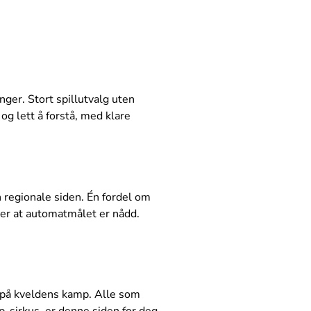
nger. Stort spillutvalg uten
 og lett å forstå, med klare
 regionale siden. Én fordel om
tter at automatmålet er nådd.
ll på kveldens kamp. Alle som