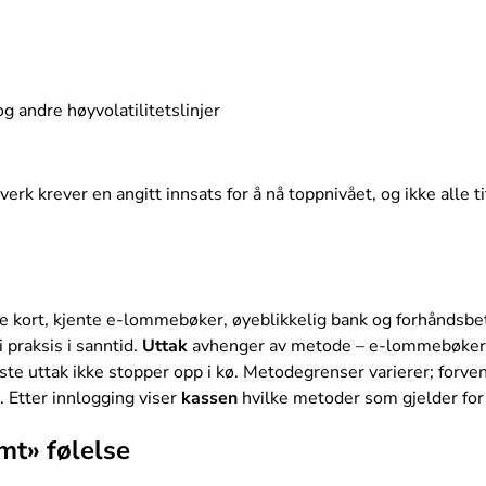
g andre høyvolatilitetslinjer
verk krever en angitt innsats for å nå toppnivået, og ikke alle ti
 kort, kjente e-lommebøker, øyeblikkelig bank og forhåndsbeta
 praksis i sanntid.
Uttak
avhenger av metode – e-lommebøker g
rste uttak ikke stopper opp i kø. Metodegrenser varierer; forven
. Etter innlogging viser
kassen
hvilke metoder som gjelder for
mt» følelse