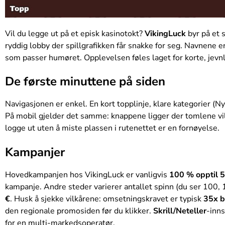
Vil du legge ut på et episk kasinotokt?
VikingLuck
byr på et 
ryddig lobby der spillgrafikken får snakke for seg. Navnene er
som passer humøret. Opplevelsen føles laget for korte, jevnli
De første minuttene på siden
Navigasjonen er enkel. En kort topplinje, klare kategorier (N
På mobil gjelder det samme: knappene ligger der tomlene vil 
logge ut uten å miste plassen i rutenettet er en fornøyelse.
Kampanjer
Hovedkampanjen hos VikingLuck er vanligvis
100 % opptil 
kampanje. Andre steder varierer antallet spinn (du ser 100, 
€
. Husk å sjekke vilkårene: omsetningskravet er typisk
35x 
den regionale promosiden før du klikker.
Skrill/Neteller
-inns
for en multi-markedsoperatør.