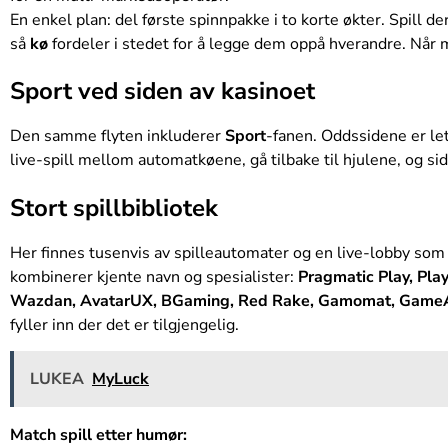
En enkel plan: del første spinnpakke i to korte økter. Spil
så
kø
fordeler i stedet for å legge dem oppå hverandre. Når 
Sport ved siden av kasinoet
Den samme flyten inkluderer
Sport
-fanen. Oddssidene er let
live-spill mellom automatkøene, gå tilbake til hjulene, og s
Stort spillbibliotek
Her finnes tusenvis av spilleautomater og en live-lobby som 
kombinerer kjente navn og spesialister:
Pragmatic Play, Pla
Wazdan, AvatarUX, BGaming, Red Rake, Gamomat, Game
fyller inn der det er tilgjengelig.
LUKEA
MyLuck
Match spill etter humør: