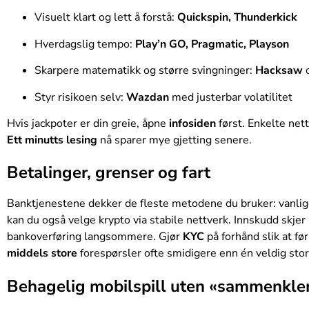
Visuelt klart og lett å forstå:
Quickspin, Thunderkick
Hverdagslig tempo:
Play’n GO, Pragmatic, Playson
Skarpere matematikk og større svingninger:
Hacksaw
o
Styr risikoen selv:
Wazdan
med justerbar volatilitet
Hvis jackpoter er din greie, åpne
infosiden
først. Enkelte nett
Ett minutts lesing
nå sparer mye gjetting senere.
Betalinger, grenser og fart
Banktjenestene dekker de fleste metodene du bruker: vanlige
kan du også velge krypto via stabile nettverk. Innskudd skjer i
bankoverføring langsommere. Gjør
KYC
på forhånd slik at fø
middels store
forespørsler ofte smidigere enn én veldig stor
Behagelig mobilspill uten «sammenkle