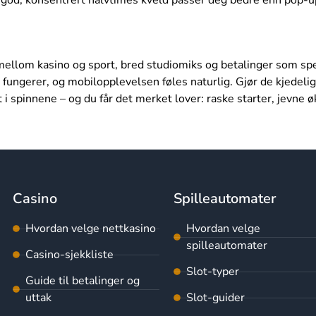
n god, konsentrert halvtimes kveld passer deg bedre enn pop-up
t mellom kasino og sport, bred studiomiks og betalinger som spei
 fungerer, og mobilopplevelsen føles naturlig. Gjør de kjedelig
spinnene – og du får det merket lover: raske starter, jevne økte
Casino
Spilleautomater
Hvordan velge nettkasino
Hvordan velge
spilleautomater
Casino-sjekkliste
Slot-typer
Guide til betalinger og
uttak
Slot-guider