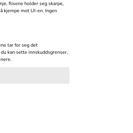
je, flisene holder seg skarpe,
n å kjempe mot UI-en. Ingen
ne tar for seg det
– du kan sette innskuddsgrenser,
enere.