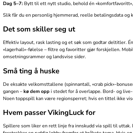
Dag 5–7:
Bytt til ett nytt studio, behold én «komfortfavoritt»
Slik får du en personlig hjemmerad, reelle betalingsdata og kor
Det som skiller seg ut
Effektiv layout, rask lasting og et søk som godtar deltitler.
«lagerhall»-følelse – filtre og favoritter gjør forskjellen. Mo
omsetningsrammer og landsvise sider.
Små ting å huske
De eksakte velkomsttallene (spinnantall, «crab pick»-bonuser
gangen –
kø dem opp
i stedet for å overlappe. Bord- og live
Noen toppspill kan være regionsperret; hvis en tittel ikke vi
Hvem passer VikingLuck for
Spillere som liker en rett linje fra innskudd via spill til ut