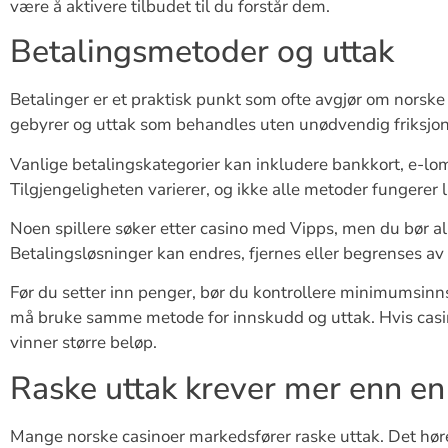
være å aktivere tilbudet til du forstår dem.
Betalingsmetoder og uttak
Betalinger er et praktisk punkt som ofte avgjør om norske 
gebyrer og uttak som behandles uten unødvendig friksjon
Vanlige betalingskategorier kan inkludere bankkort, e-lom
Tilgjengeligheten varierer, og ikke alle metoder fungerer l
Noen spillere søker etter casino med Vipps, men du bør al
Betalingsløsninger kan endres, fjernes eller begrenses av 
Før du setter inn penger, bør du kontrollere minimumsi
må bruke samme metode for innskudd og uttak. Hvis casin
vinner større beløp.
Raske uttak krever mer enn e
Mange norske casinoer markedsfører raske uttak. Det høres