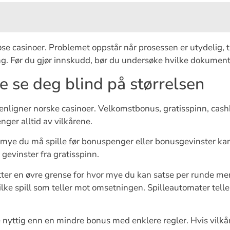
øse casinoer. Problemet oppstår når prosessen er utydelig, ta
ng. Før du gjør innskudd, bør du undersøke hvilke dokument
e se deg blind på størrelsen
menligner norske casinoer. Velkomstbonus, gratisspinn, cas
nger alltid av vilkårene.
r mye du må spille før bonuspenger eller bonusgevinster kan
gevinster fra gratisspinn.
tter en øvre grense for hvor mye du kan satse per runde men
ilke spill som teller mot omsetningen. Spilleautomater telle
ttig enn en mindre bonus med enklere regler. Hvis vilkåre