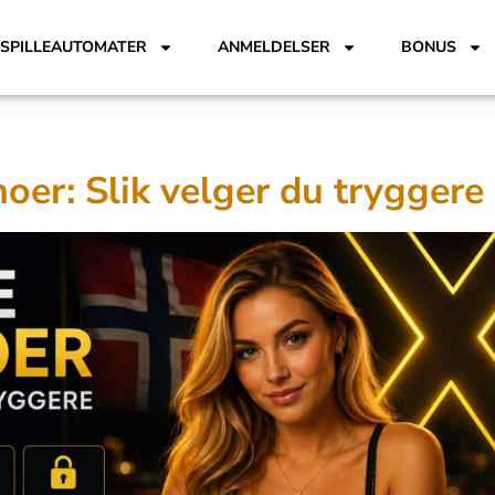
SPILLEAUTOMATER
ANMELDELSER
BONUS
oer: Slik velger du tryggere