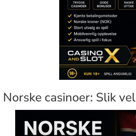
Norske casinoer: Slik ve