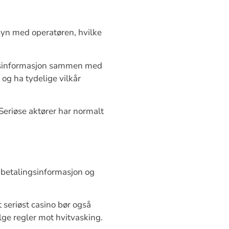
lsyn med operatøren, hvilke
lisensinformasjon sammen med
 og ha tydelige vilkår
 Seriøse aktører har normalt
, betalingsinformasjon og
 seriøst casino bør også
lge regler mot hvitvasking.