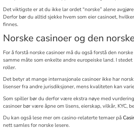
Det viktigste er at du ikke lar ordet “norske” alene avgjøre
Derfor bør du alltid sjekke hvem som eier casinoet, hvilken
finnes.
Norske casinoer og den norsk
For å forstå norske casinoer må du også forstå den norske
samme måte som enkelte andre europeiske land. I stedet 
roller.
Det betyr at mange internasjonale casinoer ikke har norsk
lisenser fra andre jurisdiksjoner, mens kvaliteten kan varier
Som spiller bør du derfor være ekstra nøye med vurderingen
casinoer bør være åpne om lisens, eierskap, vilkår, KYC, b
Du kan også lese mer om casino-relaterte temaer på
Casi
nett samles for norske lesere.