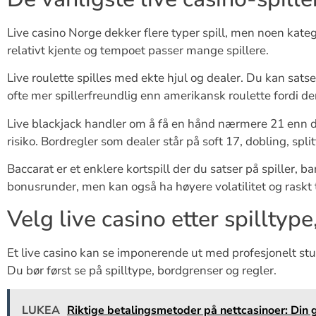
Live casino Norge dekker flere typer spill, men noen kateg
relativt kjente og tempoet passer mange spillere.
Live roulette spilles med ekte hjul og dealer. Du kan satse 
ofte mer spillerfreundlig enn amerikansk roulette fordi den
Live blackjack handler om å få en hånd nærmere 21 enn dea
risiko. Bordregler som dealer står på soft 17, dobling, spl
Baccarat er et enklere kortspill der du satser på spiller,
bonusrunder, men kan også ha høyere volatilitet og raskt
Velg live casino etter spilltype
Et live casino kan se imponerende ut med profesjonelt stud
Du bør først se på spilltype, bordgrenser og regler.
LUKEA
Riktige betalingsmetoder på nettcasinoer: Din 