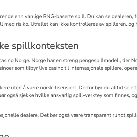
erende enn vanlige RNG-baserte spill. Du kan se dealeren, fø
pill med risiko. Utfallet kan ikke kontrolleres av spilleren, 
ke spillkonteksten
 casino Norge. Norge har en streng pengespillmodell, der N
inoer som tilbyr live casino til internasjonale spillere, oper
kere uten å være norsk-lisensiert. Derfor bør du alltid se e
 bør også sjekke hvilke ansvarlig spill-verktøy som finnes, 
fesjonelle dealere. Det bør også være transparent rundt spil
ene