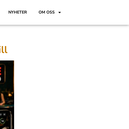
NYHETER
OM OSS
ll