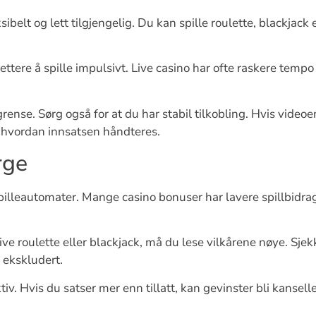
sibelt og lett tilgjengelig. Du kan spille roulette, blackjack
ettere å spille impulsivt. Live casino har ofte raskere temp
grense. Sørg også for at du har stabil tilkobling. Hvis videoe
re hvordan innsatsen håndteres.
rge
pilleautomater. Mange casino bonuser har lavere spillbidrag 
ve roulette eller blackjack, må du lese vilkårene nøye. Sjek
 ekskludert.
. Hvis du satser mer enn tillatt, kan gevinster bli kanselle