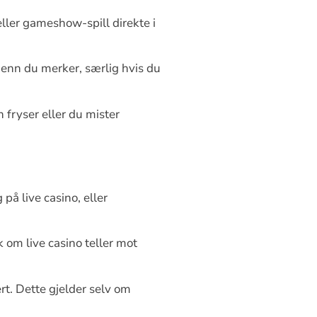
 eller gameshow-spill direkte i
o enn du merker, særlig hvis du
n fryser eller du mister
på live casino, eller
k om live casino teller mot
rt. Dette gjelder selv om