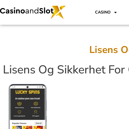
CASINO
Lisens O
Lisens Og Sikkerhet For