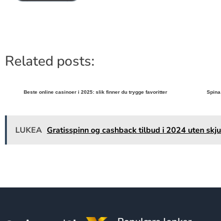
Related posts:
Beste online casinoer i 2025: slik finner du trygge favoritter
Spina
LUKEA
Gratisspinn og cashback tilbud i 2024 uten skjul