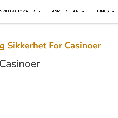
SPILLEAUTOMATER
ANMELDELSER
BONUS
g Sikkerhet For Casinoer
 Casinoer