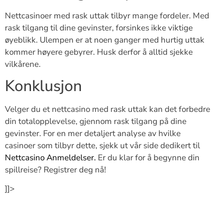
Nettcasinoer med rask uttak tilbyr mange fordeler. Med
rask tilgang til dine gevinster, forsinkes ikke viktige
øyeblikk. Ulempen er at noen ganger med hurtig uttak
kommer høyere gebyrer. Husk derfor å alltid sjekke
vilkårene.
Konklusjon
Velger du et nettcasino med rask uttak kan det forbedre
din totalopplevelse, gjennom rask tilgang på dine
gevinster. For en mer detaljert analyse av hvilke
casinoer som tilbyr dette, sjekk ut vår side dedikert til
Nettcasino Anmeldelser.
Er du klar for å begynne din
spillreise? Registrer deg nå!
]]>