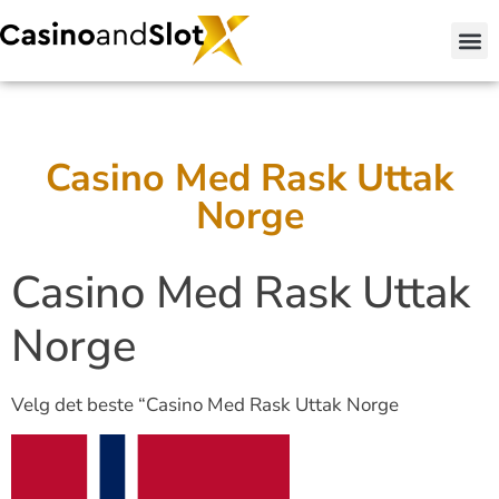
Casino Med Rask Uttak
Norge
Casino Med Rask Uttak
Norge
Velg det beste “Casino Med Rask Uttak Norge