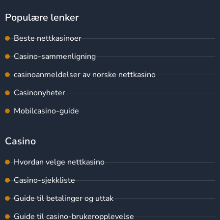
Populære lenker
Beste nettkasinoer
Casino-sammenligning
casinoanmeldelser av norske nettkasino
Casinonyheter
Mobilcasino-guide
Casino
Hvordan velge nettkasino
Casino-sjekkliste
Guide til betalinger og uttak
Guide til casino-brukeropplevelse