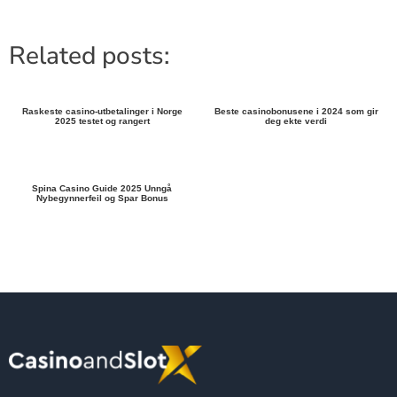
Related posts:
Raskeste casino-utbetalinger i Norge
Beste casinobonusene i 2024 som gir
2025 testet og rangert
deg ekte verdi
Spina Casino Guide 2025 Unngå
Nybegynnerfeil og Spar Bonus