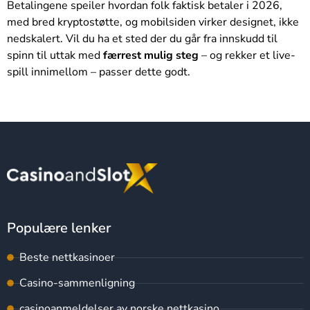
Betalingene speiler hvordan folk faktisk betaler i 2026,
med bred krypto­støtte, og mobilsiden virker designet, ikke
nedskalert. Vil du ha et sted der du går fra innskudd til
spinn til uttak med
færrest mulig steg
– og rekker et live-
spill innimellom – passer dette godt.
Populære lenker
Beste nettkasinoer
Casino-sammenligning
casinoanmeldelser av norske nettkasino