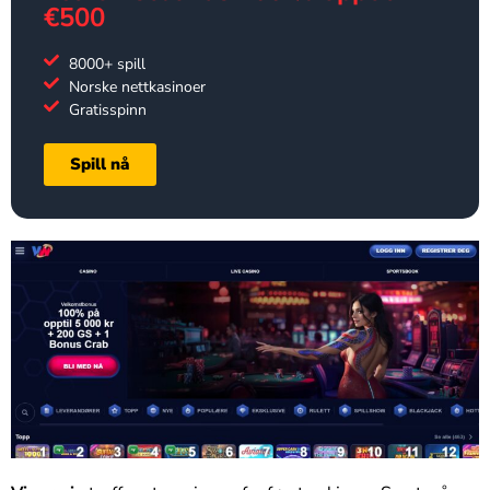
€500
8000+ spill
Norske nettkasinoer
Gratisspinn
Spill nå