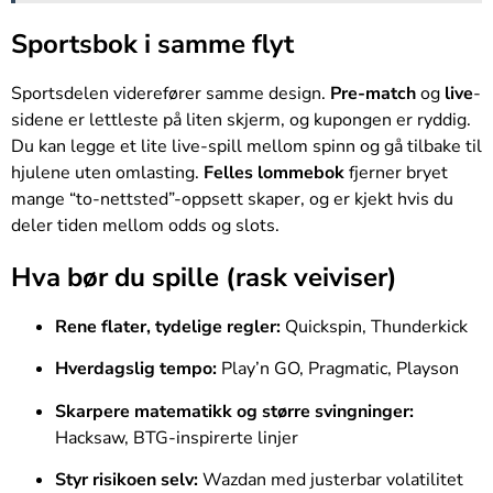
Sportsbok i samme flyt
Sportsdelen viderefører samme design.
Pre-match
og
live
-
sidene er lettleste på liten skjerm, og kupongen er ryddig.
Du kan legge et lite live-spill mellom spinn og gå tilbake til
hjulene uten omlasting.
Felles lommebok
fjerner bryet
mange “to-nettsted”-oppsett skaper, og er kjekt hvis du
deler tiden mellom odds og slots.
Hva bør du spille (rask veiviser)
Rene flater, tydelige regler:
Quickspin, Thunderkick
Hverdagslig tempo:
Play’n GO, Pragmatic, Playson
Skarpere matematikk og større svingninger:
Hacksaw, BTG-inspirerte linjer
Styr risikoen selv:
Wazdan med justerbar volatilitet