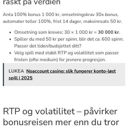
raskt på verdien
Anta 100% bonus 1 000 kr, omsetningskrav 30x
bonus
,
automater teller 100%, frist 14 dager, maksinnsats 50 kr.
Omsetning som kreves: 30 × 1 000 kr =
30 000 kr
.
Spiller du med 50 kr per spinn, blir det ca. 600 spinn.
Passer det tiden/budsjettet ditt?
Velg spill med stabil RTP og volatilitet som passer
fristen (ofte medium) for jevnere progresjon.
LUKEA
Noaccount casino: slik fungerer konto-løst
spill i 2025
RTP og volatilitet – påvirker
bonusreisen mer enn du tror