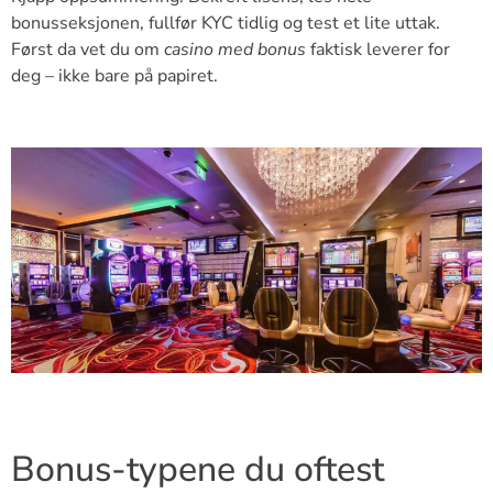
bonusseksjonen, fullfør KYC tidlig og test et lite uttak.
Først da vet du om
casino med bonus
faktisk leverer for
deg – ikke bare på papiret.
Bonus-typene du oftest