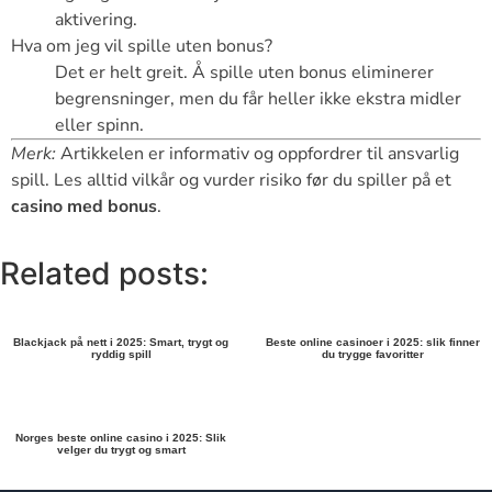
aktivering.
Hva om jeg vil spille uten bonus?
Det er helt greit. Å spille uten bonus eliminerer
begrensninger, men du får heller ikke ekstra midler
eller spinn.
Merk:
Artikkelen er informativ og oppfordrer til ansvarlig
spill. Les alltid vilkår og vurder risiko før du spiller på et
casino med bonus
.
Related posts:
Blackjack på nett i 2025: Smart, trygt og
Beste online casinoer i 2025: slik finner
ryddig spill
du trygge favoritter
Norges beste online casino i 2025: Slik
velger du trygt og smart