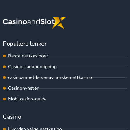
Populære lenker
Beste nettkasinoer
Casino-sammenligning
casinoanmeldelser av norske nettkasino
Casinonyheter
Mobilcasino-guide
Casino
Hvordan velge nettkasino