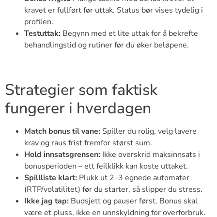
kravet er fullført før uttak. Status bør vises tydelig i
profilen.
Testuttak:
Begynn med et lite uttak for å bekrefte
behandlingstid og rutiner før du øker beløpene.
Strategier som faktisk
fungerer i hverdagen
Match bonus til vane:
Spiller du rolig, velg lavere
krav og raus frist fremfor størst sum.
Hold innsatsgrensen:
Ikke overskrid maksinnsats i
bonusperioden – ett feilklikk kan koste uttaket.
Spillliste klart:
Plukk ut 2–3 egnede automater
(RTP/volatilitet) før du starter, så slipper du stress.
Ikke jag tap:
Budsjett og pauser først. Bonus skal
være et pluss, ikke en unnskyldning for overforbruk.