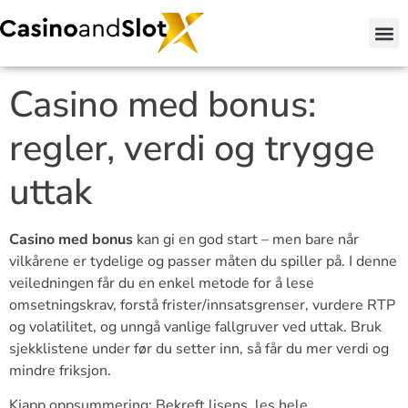
Casino med bonus:
regler, verdi og trygge
uttak
Casino med bonus
kan gi en god start – men bare når
vilkårene er tydelige og passer måten du spiller på. I denne
veiledningen får du en enkel metode for å lese
omsetningskrav, forstå frister/innsatsgrenser, vurdere RTP
og volatilitet, og unngå vanlige fallgruver ved uttak. Bruk
sjekklistene under før du setter inn, så får du mer verdi og
mindre friksjon.
Kjapp oppsummering: Bekreft lisens, les hele