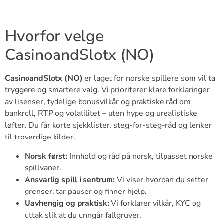
Hvorfor velge
CasinoandSlotx (NO)
CasinoandSlotx (NO)
er laget for norske spillere som vil ta
tryggere og smartere valg. Vi prioriterer klare forklaringer
av lisenser, tydelige bonusvilkår og praktiske råd om
bankroll, RTP og volatilitet – uten hype og urealistiske
løfter. Du får korte sjekklister, steg-for-steg-råd og lenker
til troverdige kilder.
Norsk først:
Innhold og råd på norsk, tilpasset norske
spillvaner.
Ansvarlig spill i sentrum:
Vi viser hvordan du setter
grenser, tar pauser og finner hjelp.
Uavhengig og praktisk:
Vi forklarer vilkår, KYC og
uttak slik at du unngår fallgruver.