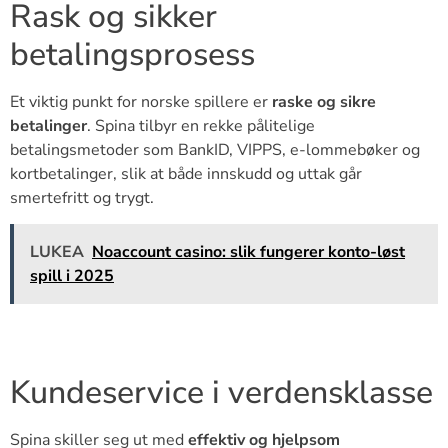
Rask og sikker
betalingsprosess
Et viktig punkt for norske spillere er
raske og sikre
betalinger
. Spina tilbyr en rekke pålitelige
betalingsmetoder som BankID, VIPPS, e-lommebøker og
kortbetalinger, slik at både innskudd og uttak går
smertefritt og trygt.
LUKEA
Noaccount casino: slik fungerer konto-løst
spill i 2025
Kundeservice i verdensklasse
Spina skiller seg ut med
effektiv og hjelpsom