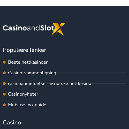
Populære lenker
Beste nettkasinoer
Casino-sammenligning
casinoanmeldelser av norske nettkasino
Casinonyheter
Mobilcasino-guide
Casino