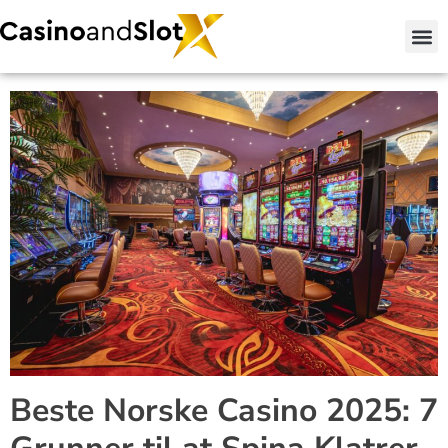
Beste Norske Casino 2025: 7