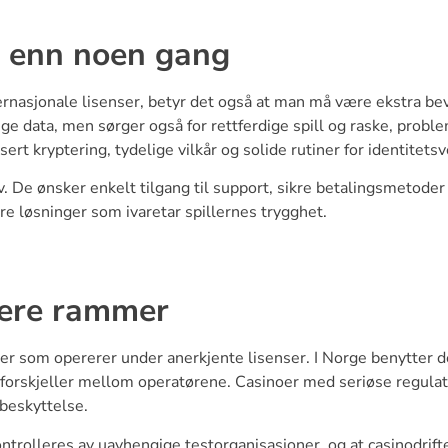
re enn noen gang
rnasjonale lisenser, betyr det også at man må være ekstra bev
ige data, men sørger også for rettferdige spill og raske, proble
rt kryptering, tydelige vilkår og solide rutiner for identitetsve
av. De ønsker enkelt tilgang til support, sikre betalingsmetode
re løsninger som ivaretar spillernes trygghet.
ggere rammer
noer som opererer under anerkjente lisenser. I Norge benytter d
e forskjeller mellom operatørene. Casinoer med seriøse regula
rbeskyttelse.
kontrolleres av uavhengige testorganisasjoner, og at casinodrif