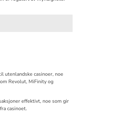
til utenlandske casinoer, noe
som Revolut, MiFinity og
aksjoner effektivt, noe som gir
fra casinoet.