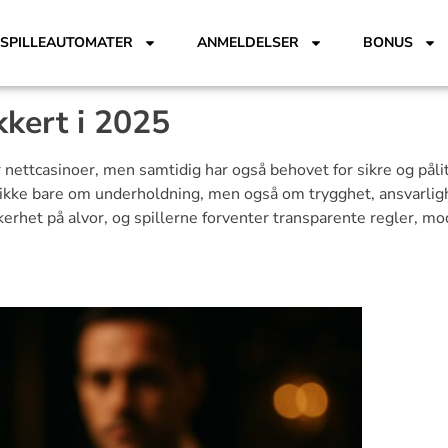
SPILLEAUTOMATER
ANMELDELSER
BONUS
kkert i 2025
r nettcasinoer, men samtidig har også behovet for sikre og pålit
r ikke bare om underholdning, men også om trygghet, ansvarlig
ikkerhet på alvor, og spillerne forventer transparente regler,