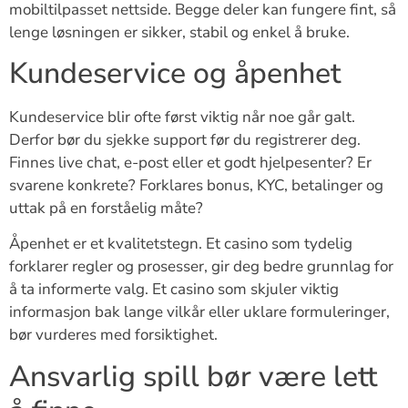
mobiltilpasset nettside. Begge deler kan fungere fint, så
lenge løsningen er sikker, stabil og enkel å bruke.
Kundeservice og åpenhet
Kundeservice blir ofte først viktig når noe går galt.
Derfor bør du sjekke support før du registrerer deg.
Finnes live chat, e-post eller et godt hjelpesenter? Er
svarene konkrete? Forklares bonus, KYC, betalinger og
uttak på en forståelig måte?
Åpenhet er et kvalitetstegn. Et casino som tydelig
forklarer regler og prosesser, gir deg bedre grunnlag for
å ta informerte valg. Et casino som skjuler viktig
informasjon bak lange vilkår eller uklare formuleringer,
bør vurderes med forsiktighet.
Ansvarlig spill bør være lett