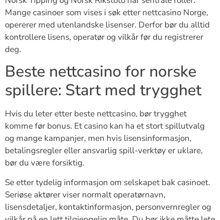
Norsk Tipping og Norsk Rikstoto har sentrale roller.
Mange casinoer som vises i søk etter nettcasino Norge,
opererer med utenlandske lisenser. Derfor bør du alltid
kontrollere lisens, operatør og vilkår før du registrerer
deg.
Beste nettcasino for norske
spillere: Start med trygghet
Hvis du leter etter beste nettcasino, bør trygghet
komme før bonus. Et casino kan ha et stort spillutvalg
og mange kampanjer, men hvis lisensinformasjon,
betalingsregler eller ansvarlig spill-verktøy er uklare,
bør du være forsiktig.
Se etter tydelig informasjon om selskapet bak casinoet.
Seriøse aktører viser normalt operatørnavn,
lisensdetaljer, kontaktinformasjon, personvernregler og
vilkår på en lett tilgjengelig måte. Du bør ikke måtte lete