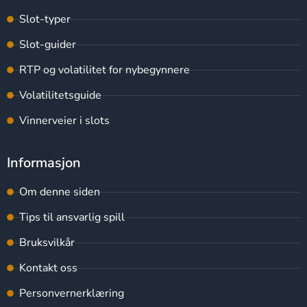
Slot-typer
Slot-guider
RTP og volatilitet for nybegynnere
Volatilitetsguide
Vinnerveier i slots
Informasjon
Om denne siden
Tips til ansvarlig spill
Bruksvilkår
Kontakt oss
Personvernerklæring