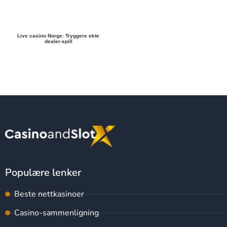
Live casino Norge: Tryggere ekte
dealer-spill
Populære lenker
Beste nettkasinoer
Casino-sammenligning