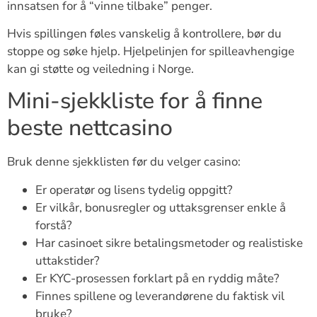
innsatsen for å “vinne tilbake” penger.
Hvis spillingen føles vanskelig å kontrollere, bør du
stoppe og søke hjelp. Hjelpelinjen for spilleavhengige
kan gi støtte og veiledning i Norge.
Mini-sjekkliste for å finne
beste nettcasino
Bruk denne sjekklisten før du velger casino:
Er operatør og lisens tydelig oppgitt?
Er vilkår, bonusregler og uttaksgrenser enkle å
forstå?
Har casinoet sikre betalingsmetoder og realistiske
uttakstider?
Er KYC-prosessen forklart på en ryddig måte?
Finnes spillene og leverandørene du faktisk vil
bruke?