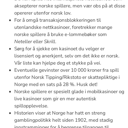
aksepterer norske spillere, men vær obs på at disse
opererer utenfor norsk lov.
For å omgå transaksjonsblokkeringen til
utenlandske nettkasinoer, foretrekker mange
norske spillere å bruke e-lommebøker som
Neteller
eller
Skrill
.
Sørg for å sjekke om kasinoet du velger er
lisensiert og anerkjent, selv om det ikke er norsk.
Vår liste kan hjelpe deg et stykke på vei.
Eventuelle gevinster over 10 000 kroner fra spill
utenfor Norsk Tipping/Rikstoto er skattepliktige i
Norge med en sats på 28 %. Husk det!
Norske spillere er spesielt glade i mobilkasinoer og
live kasinoer som gir en mer autentisk
spillopplevelse.
Historien viser at Norge har hatt en streng
gamblingpolitikk helt siden 1902, med stadig
innstramminger for å begrense tilgangen til