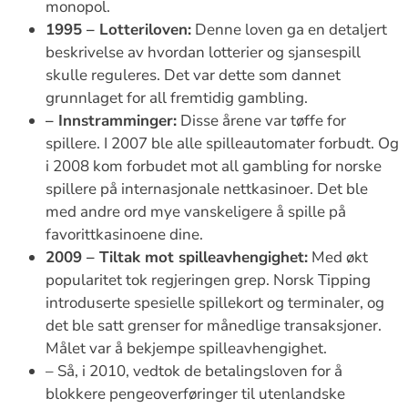
monopol.
1995 – Lotteriloven:
Denne loven ga en detaljert
beskrivelse av hvordan lotterier og sjansespill
skulle reguleres. Det var dette som dannet
grunnlaget for all fremtidig gambling.
– Innstramminger:
Disse årene var tøffe for
spillere. I 2007 ble alle spilleautomater forbudt. Og
i 2008 kom forbudet mot all gambling for norske
spillere på internasjonale nettkasinoer. Det ble
med andre ord mye vanskeligere å spille på
favorittkasinoene dine.
2009 – Tiltak mot spilleavhengighet:
Med økt
popularitet tok regjeringen grep. Norsk Tipping
introduserte spesielle spillekort og terminaler, og
det ble satt grenser for månedlige transaksjoner.
Målet var å bekjempe spilleavhengighet.
– Så, i 2010, vedtok de betalingsloven for å
blokkere pengeoverføringer til utenlandske