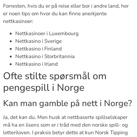
Forresten, hvis du er på reise eller bor i andre land, her
er noen tips om hvor du kan finne anerkjente
nettkasinoer:
Nettkasinoer i Luxembourg
Nettkasino i Sverige
Nettkasino i Finland
Nettkasino i Storbritannia
Nettkasino i Irland
Ofte stilte spørsmål om
pengespill i Norge
Kan man gamble på nett i Norge?
Ja, det kan du. Men husk at nettbaserte spillselskaper
må ha en lisens som er i tråd med den norske spill- og
lotteriloven. I praksis betyr dette at kun Norsk Tipping