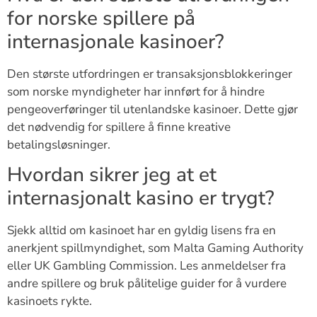
for norske spillere på
internasjonale kasinoer?
Den største utfordringen er transaksjonsblokkeringer
som norske myndigheter har innført for å hindre
pengeoverføringer til utenlandske kasinoer. Dette gjør
det nødvendig for spillere å finne kreative
betalingsløsninger.
Hvordan sikrer jeg at et
internasjonalt kasino er trygt?
Sjekk alltid om kasinoet har en gyldig lisens fra en
anerkjent spillmyndighet, som Malta Gaming Authority
eller UK Gambling Commission. Les anmeldelser fra
andre spillere og bruk pålitelige guider for å vurdere
kasinoets rykte.