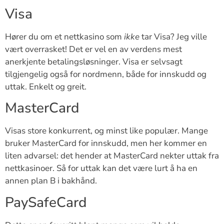
Visa
Hører du om et nettkasino som
ikke
tar Visa? Jeg ville
vært overrasket! Det er vel en av verdens mest
anerkjente betalingsløsninger. Visa er selvsagt
tilgjengelig også for nordmenn, både for innskudd og
uttak. Enkelt og greit.
MasterCard
Visas store konkurrent, og minst like populær. Mange
bruker MasterCard for innskudd, men her kommer en
liten advarsel: det hender at MasterCard nekter uttak fra
nettkasinoer. Så for uttak kan det være lurt å ha en
annen plan B i bakhånd.
PaySafeCard