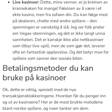
Live kasinoer:
Dette, mine venner, er jo kremen av
kransekaken for mange! Følelsen av å være i et
ekte kasino, men fra sofaen din. Du kan følge med
på dealeren, chatte med andre spillere – den
spenningen er vanskelig å slå. Jeg ser folk prater
om Vegas-stemningen, og det er ikke langt unna
sannheten. Det er kanskje ikke alle nettkasinoer
som tilbyr live-spill, men de som gjør det, leverer
ofte en fantastisk opplevelse. Og det betyr mye for
spillere som savner den sosiale biten.
Betalingsmetoder du kan
bruke på kasinoer
Ok, dette er viktig, spesielt med de nye
transaksjonsblokkeringene. Hvordan får du penger inn
og ut av kasinoene? Her er de mest brukte metodene
blant norske spillere, og noen tanker om dem.