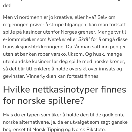
det!
Men vi nordmenn er jo kreative, eller hva? Selv om
regjeringen prøver å strupe tilgangen, kan man fortsatt
spille på kasinoer utenfor Norges grenser. Mange tyr til
e-lommebøker som
Neteller
eller
Skrill
for å omgå disse
transaksjonsblokkeringene. Da får man satt inn penger
uten at banken roper varsko, liksom. Og husk, mange
utenlandske kasinoer lar deg spille med norske kroner,
så det blir litt enklere å holde oversikt over innsats og
gevinster. Vinnerlykken kan fortsatt finnes!
Hvilke nettkasinotyper finnes
for norske spillere?
Hvis du er typen som liker å holde deg til de godkjente
norske alternativene, ja, da er utvalget som sagt ganske
begrenset til Norsk Tipping og Norsk Rikstoto.