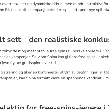
er overraskelser og dynamiske tilbud, men mindre attraktivt fo
 enn Rizk i enkelte kampanjeperioder, spesielt rundt nye spillel
lt sett – den realistiske konkl
ilbyr flest og mest stabile free spins til norske spillere i 2
messige kampanjer. Selv om Spina kan gi flere free spins i enke
evn flyt av gratisspinn over tid.
strering og liker en kontinuerlig strøm av belønninger, er Riz
e kampanjer, kan Spina fortsatt være en spennende kandidat – 
elaktig for free-spins-jegere i