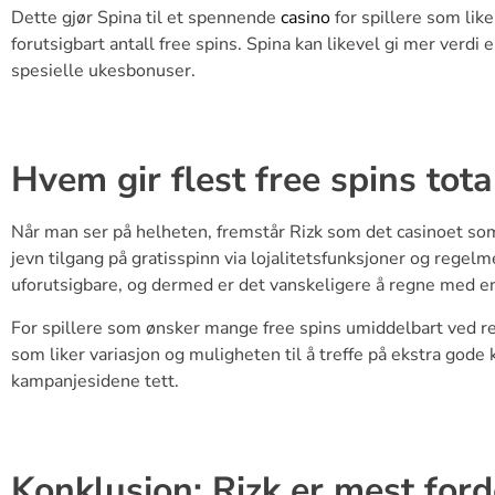
Dette gjør Spina til et spennende
casino
for spillere som lik
forutsigbart antall free spins. Spina kan likevel gi mer verdi
spesielle ukesbonuser.
Hvem gir flest free spins tota
Når man ser på helheten, fremstår Rizk som det casinoet som t
jevn tilgang på gratisspinn via lojalitetsfunksjoner og regel
uforutsigbare, og dermed er det vanskeligere å regne med en j
For spillere som ønsker mange free spins umiddelbart ved regi
som liker variasjon og muligheten til å treffe på ekstra god
kampanjesidene tett.
Konklusjon: Rizk er mest ford