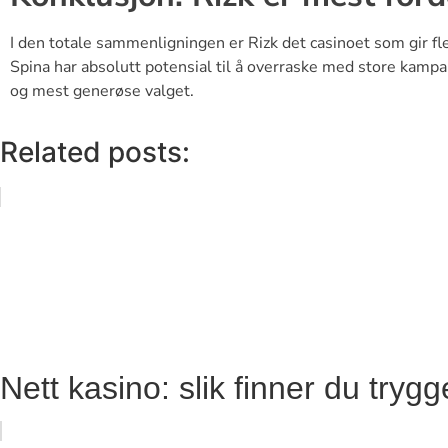
I den totale sammenligningen er Rizk det casinoet som gir fle
Spina har absolutt potensial til å overraske med store kampan
og mest generøse valget.
Related posts:
Nett kasino: slik finner du trygg