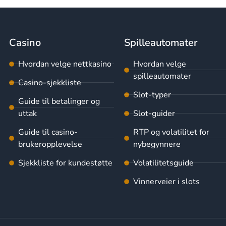
Casino
Spilleautomater
Hvordan velge nettkasino
Hvordan velge
spilleautomater
Casino-sjekkliste
Slot-typer
Guide til betalinger og
uttak
Slot-guider
Guide til casino-
RTP og volatilitet for
brukeropplevelse
nybegynnere
Sjekkliste for kundestøtte
Volatilitetsguide
Vinnerveier i slots