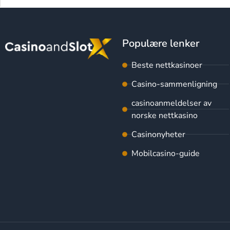
Populære lenker
Beste nettkasinoer
Casino-sammenligning
casinoanmeldelser av
norske nettkasino
Casinonyheter
Mobilcasino-guide