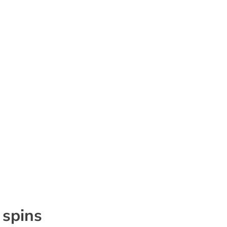
 spins