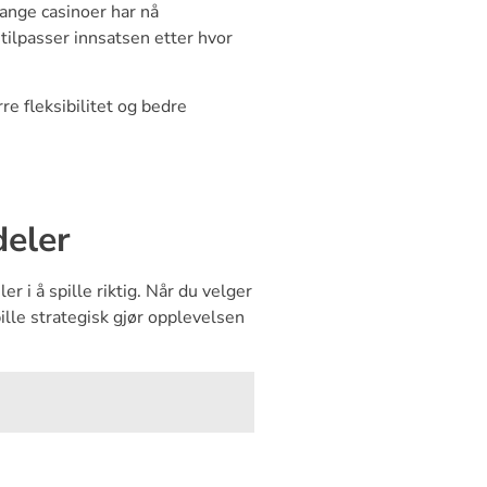
Mange casinoer har nå
tilpasser innsatsen etter hvor
re fleksibilitet og bedre
deler
 i å spille riktig. Når du velger
pille strategisk gjør opplevelsen