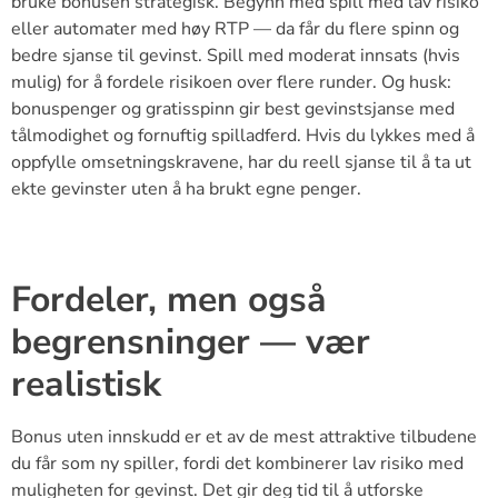
bruke bonusen strategisk. Begynn med spill med lav risiko
eller automater med høy RTP — da får du flere spinn og
bedre sjanse til gevinst. Spill med moderat innsats (hvis
mulig) for å fordele risikoen over flere runder. Og husk:
bonuspenger og gratisspinn gir best gevinstsjanse med
tålmodighet og fornuftig spilladferd. Hvis du lykkes med å
oppfylle omsetningskravene, har du reell sjanse til å ta ut
ekte gevinster uten å ha brukt egne penger.
Fordeler, men også
begrensninger — vær
realistisk
Bonus uten innskudd er et av de mest attraktive tilbudene
du får som ny spiller, fordi det kombinerer lav risiko med
muligheten for gevinst. Det gir deg tid til å utforske