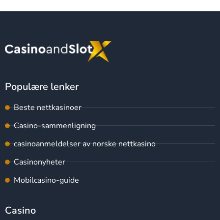
Populære lenker
Beste nettkasinoer
Casino-sammenligning
casinoanmeldelser av norske nettkasino
Casinonyheter
Mobilcasino-guide
Casino