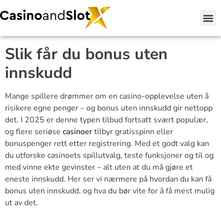
Slik får du bonus uten
innskudd
Mange spillere drømmer om en casino-opplevelse uten å
risikere egne penger – og bonus uten innskudd gir nettopp
det. I 2025 er denne typen tilbud fortsatt svært populær,
og flere seriøse
casinoer
tilbyr gratisspinn eller
bonuspenger rett etter registrering. Med et godt valg kan
du utforske casinoets spillutvalg, teste funksjoner og til og
med vinne ekte gevinster – alt uten at du må gjøre et
eneste innskudd. Her ser vi nærmere på hvordan du kan få
bonus uten innskudd, og hva du bør vite for å få mest mulig
ut av det.