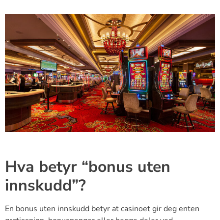
Hva betyr “bonus uten
innskudd”?
En bonus uten innskudd betyr at casinoet gir deg enten