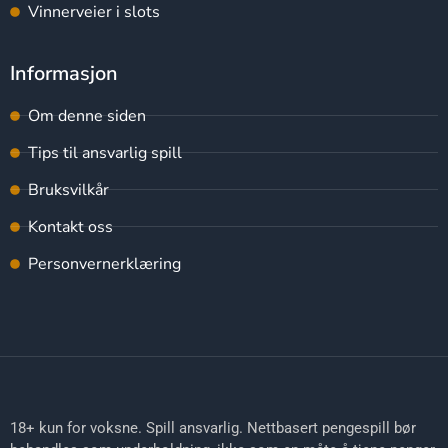
Vinnerveier i slots
Informasjon
Om denne siden
Tips til ansvarlig spill
Bruksvilkår
Kontakt oss
Personvernerklæring
18+ kun for voksne. Spill ansvarlig. Nettbasert pengespill bør