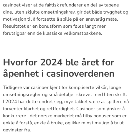
casinoet viser at de faktisk refunderer en del av tapene
dine, uten skjulte omsetningskrav, gir det både trygghet og
motivasjon til å fortsette å spille på en ansvarlig måte.
Resultatet er en bonusform som føles langt mer
forutsigbar enn de klassiske velkomstpakkene.
Hvorfor 2024 ble året for
åpenhet i casinoverdenen
Tidligere var casinoer kjent for kompliserte vilkår, lange
omsetningsregler og små detaljer skrevet med liten skrift.
I 2024 har dette endret seg, mye takket være at spillere nå
forventer klarhet og rettferdighet. Casinoer som ønsker å
konkurrere i det norske markedet må tilby bonuser som er
enkle å forstå, enkle å bruke, og ikke minst mulige å ta ut
gevinster fra.