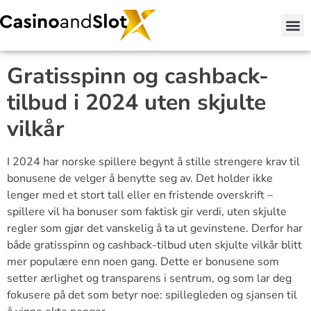
Gratisspinn og cashback-
tilbud i 2024 uten skjulte
vilkår
I 2024 har norske spillere begynt å stille strengere krav til
bonusene de velger å benytte seg av. Det holder ikke
lenger med et stort tall eller en fristende overskrift –
spillere vil ha bonuser som faktisk gir verdi, uten skjulte
regler som gjør det vanskelig å ta ut gevinstene. Derfor har
både gratisspinn og cashback-tilbud uten skjulte vilkår blitt
mer populære enn noen gang. Dette er bonusene som
setter ærlighet og transparens i sentrum, og som lar deg
fokusere på det som betyr noe: spillegleden og sjansen til