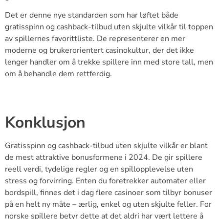
Det er denne nye standarden som har løftet både
gratisspinn og cashback-tilbud uten skjulte vilkår til toppen
av spillernes favorittliste. De representerer en mer
moderne og brukerorientert casinokultur, der det ikke
lenger handler om å trekke spillere inn med store tall, men
om å behandle dem rettferdig.
Konklusjon
Gratisspinn og cashback-tilbud uten skjulte vilkår er blant
de mest attraktive bonusformene i 2024. De gir spillere
reell verdi, tydelige regler og en spillopplevelse uten
stress og forvirring. Enten du foretrekker automater eller
bordspill, finnes det i dag flere casinoer som tilbyr bonuser
på en helt ny måte – ærlig, enkel og uten skjulte feller. For
norske spillere betyr dette at det aldri har vært lettere å