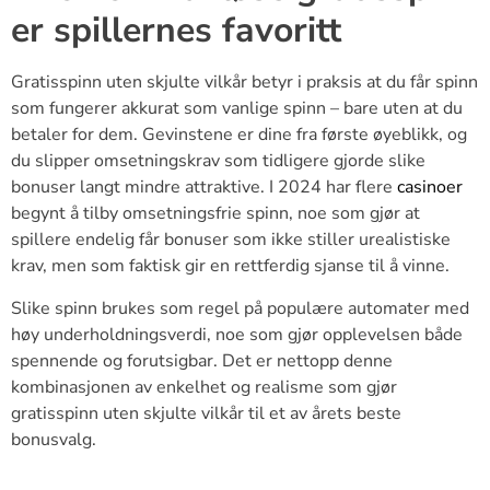
er spillernes favoritt
Gratisspinn uten skjulte vilkår betyr i praksis at du får spinn
som fungerer akkurat som vanlige spinn – bare uten at du
betaler for dem. Gevinstene er dine fra første øyeblikk, og
du slipper omsetningskrav som tidligere gjorde slike
bonuser langt mindre attraktive. I 2024 har flere
casinoer
begynt å tilby omsetningsfrie spinn, noe som gjør at
spillere endelig får bonuser som ikke stiller urealistiske
krav, men som faktisk gir en rettferdig sjanse til å vinne.
Slike spinn brukes som regel på populære automater med
høy underholdningsverdi, noe som gjør opplevelsen både
spennende og forutsigbar. Det er nettopp denne
kombinasjonen av enkelhet og realisme som gjør
gratisspinn uten skjulte vilkår til et av årets beste
bonusvalg.