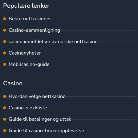
Populære lenker
Beste nettkasinoer
Casino-sammenligning
casinoanmeldelser av norske nettkasino
Casinonyheter
Mobilcasino-guide
Casino
Hvordan velge nettkasino
Casino-sjekkliste
Guide til betalinger og uttak
Guide til casino-brukeropplevelse