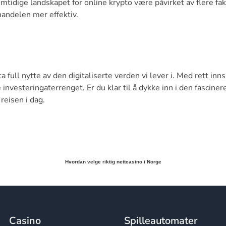
emtidige landskapet for online krypto være påvirket av flere fa
handelen mer effektiv.
a full nytte av den digitaliserte verden vi lever i. Med rett inn
vesteringaterrenget. Er du klar til å dykke inn i den fascine
reisen i dag.
Hvordan velge riktig nettcasino i Norge
Casino
Spilleautomater