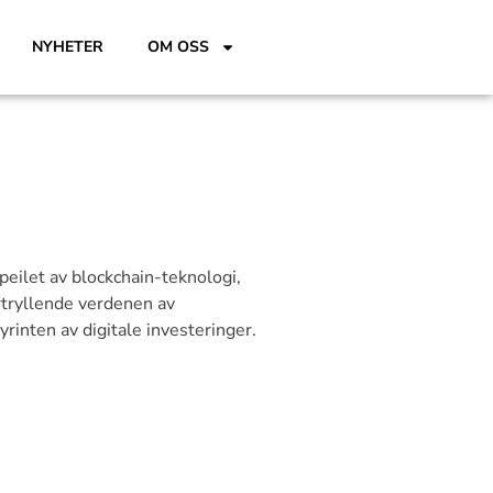
NYHETER
OM OSS
peilet av blockchain-teknologi,
rtryllende verdenen av
rinten av digitale investeringer.