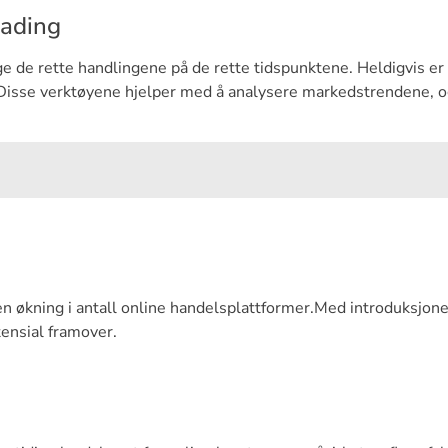
rading
 de rette handlingene på de rette tidspunktene. Heldigvis er 
 Disse verktøyene hjelper med å analysere markedstrendene, og
 en økning i antall online handelsplattformer.Med introduksjo
tensial framover.