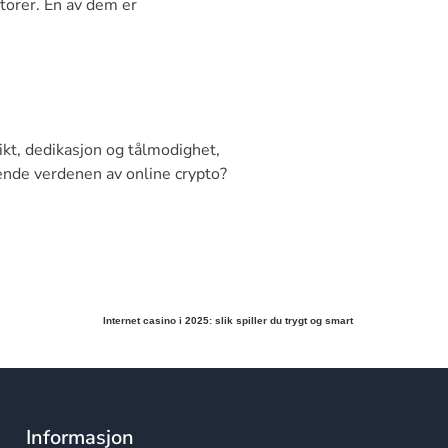
ktorer. En av dem er
sikt, dedikasjon og tålmodighet,
rende verdenen av online crypto?
Internet casino i 2025: slik spiller du trygt og smart
Informasjon